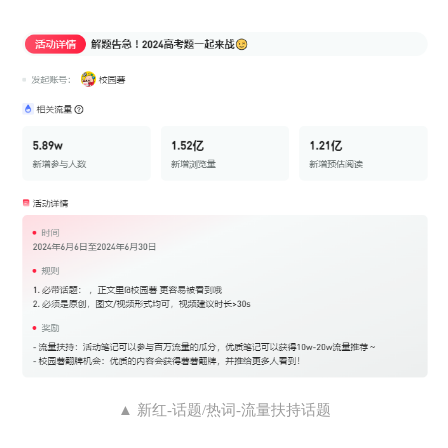
▲ 新红-话题/热词-流量扶持话题