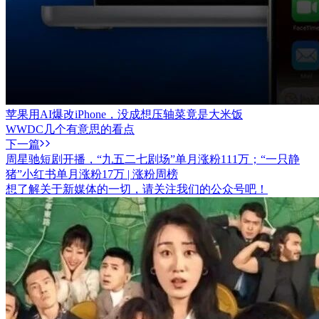
苹果用AI爆改iPhone，没成想压轴菜竟是大米饭
WWDC几个有意思的看点
下一篇
周星驰短剧开播，“九五二七剧场”单月涨粉111万；“一只静
猪”小红书单月涨粉17万 | 涨粉周榜
想了解关于新媒体的一切，请关注我们的公众号吧！