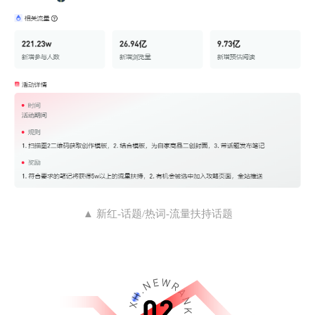
▲ 新红-话题/热词-流量扶持话题