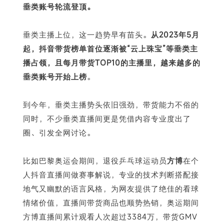
垂类账号轮流登顶。
垂类主播上位，这一趋势早有苗头。
从2023年5月
下
起，抖音带货榜单首位逐渐被“云上珠宝”等垂类主
播占领，且每月带货TOP10的主播里，越来越多的
垂类账号开始上榜
。
到今年，垂类主播势头依旧强劲，带货能力不俗的
同时，不少垂类直播间更是凭借内容专业度出了
圈、引发全网讨论。
比如巴黎奥运会期间，退役乒乓球运动员
方博
在个
人抖音直播间做赛事解说，专业的技术判断搭配接
地气又幽默的语言风格，为网友提供了绝佳的看球
情绪价值，直播间带货商品也顺势热销，奥运期间
方博直播间累计观看人次超过3384万，带货GMV