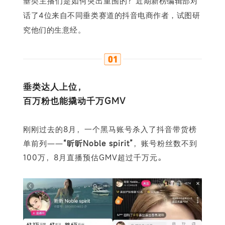
垂类主播们是如何突出重围的？
近
期新榜编辑部对
话了4位来自不同垂类赛道的抖音电商作者，试图研
究他们的生意经。
垂类达人上位，
百万粉也能撬动千万GMV
刚刚过去的8月，一个黑马账号杀入了抖音带货榜
单前列——
“昕昕Noble spirit”
，账号粉丝数不到
100万，8月直播预估GMV超过千万元。