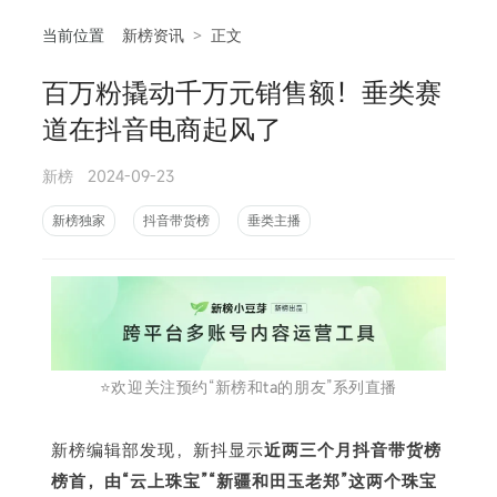
当前位置
新榜资讯
>
正文
百万粉撬动千万元销售额！垂类赛
相
道在抖音电商起风了
新榜
2024-09-23
新榜独家
抖音带货榜
垂类主播
⭐️欢迎关注预约“新榜和ta的朋友”系列直播
新榜编辑部发现，新抖显示
近两三个月抖音带货榜
榜首，由“云上珠宝”“新疆和田玉老郑”这两个珠宝