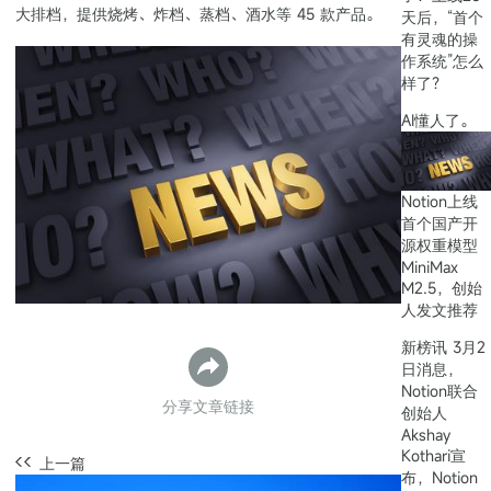
大排档，提供烧烤、炸档、蒸档、酒水等 45 款产品。
天后，“首个
有灵魂的操
作系统”怎么
样了？
AI懂人了。
Notion上线
首个国产开
源权重模型
MiniMax
M2.5，创始
人发文推荐
新榜讯 3月2
日消息，
Notion联合
分享文章链接
创始人
Akshay
Kothari宣
上一篇
布，Notion