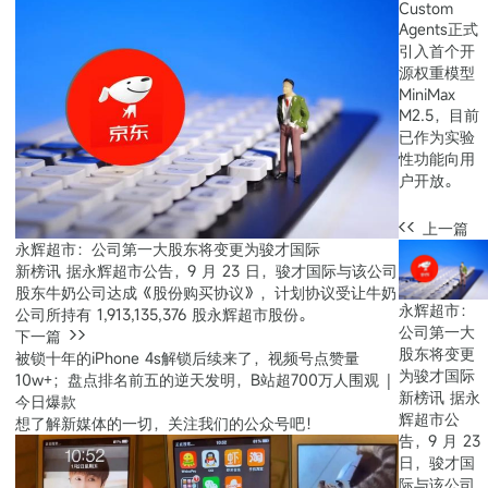
Custom
Agents正式
引入首个开
源权重模型
MiniMax
M2.5，目前
已作为实验
性功能向用
户开放。
上一篇
永辉超市：公司第一大股东将变更为骏才国际
新榜讯 据永辉超市公告，9 月 23 日，骏才国际与该公司
股东牛奶公司达成《股份购买协议》，计划协议受让牛奶
永辉超市：
公司所持有 1,913,135,376 股永辉超市股份。
公司第一大
下一篇
股东将变更
被锁十年的iPhone 4s解锁后续来了，视频号点赞量
为骏才国际
10w+；盘点排名前五的逆天发明，B站超700万人围观 |
新榜讯 据永
今日爆款
辉超市公
想了解新媒体的一切，关注我们的公众号吧！
告，9 月 23
日，骏才国
际与该公司