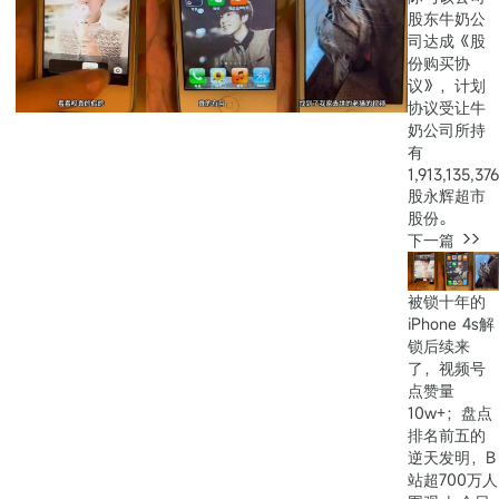
股东牛奶公
司达成《股
份购买协
议》，计划
协议受让牛
奶公司所持
有
1,913,135,376
股永辉超市
股份。
下一篇
被锁十年的
iPhone 4s解
锁后续来
了，视频号
点赞量
10w+；盘点
排名前五的
逆天发明，B
站超700万人