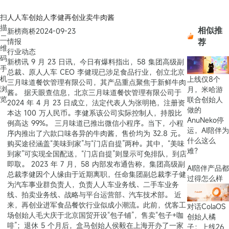
扫
人人车创始人李健再创业卖牛肉酱
描
相似推
新榜商桥
2024-09-23
二
情报
荐
维
行业动态
码
新榜讯 9 月 23 日讯，今日有爆料指出，58 集团高级副
手
总裁、原人人车 CEO 李健现已涉足食品行业，创立北京
机
上线仅8个
三月味道餐饮管理有限公司，其产品重点聚焦于新鲜牛肉
浏
月，米哈游
酱。 据天眼查信息，北京三月味道餐饮管理有限公司于
览
联合创始人
2024 年 4 月 23 日成立，法定代表人为张明艳，注册资
做的
本达 100 万人民币。李健系该公司实际控制人，持股比
AnuNeko停
例高达 99%。 三月味道已推出微信小程序。当下，小程
运，AI陪伴为
序内推出了六款口味各异的牛肉酱，售价均为 32.8 元。
什么这么
购买途径涵盖“美味到家”与“门店自提”两种。其中，“美味
难？
到家”可实现全国配送，“门店自提”则显示可免排队，到店
即取。 2023 年 7 月，58 内部发布通告称，集团高级副
AI陪伴产品都
总裁李健因个人缘由于近期离职，任命集团副总裁李子健
过得怎么样
为汽车事业群负责人，负责人人车业务线、二手车业务
线、拍卖业务线、战略与平台运营部、汽车技术部。 近
来，再创业进军食品餐饮行业似成小潮流。此前，优客工
对话ColaOS
场创始人毛大庆于北京国贸开设“包子铺”，售卖“包子+咖
创始人橘
啡”；退休 5 个月后，盒马创始人侯毅在上海开办了一家
子：上线26