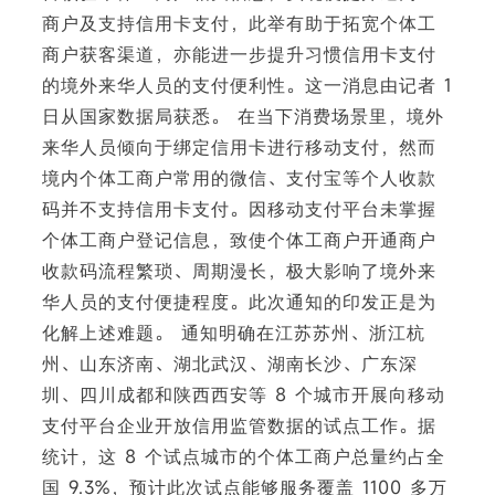
商户及支持信用卡支付，此举有助于拓宽个体工
商户获客渠道，亦能进一步提升习惯信用卡支付
的境外来华人员的支付便利性。这一消息由记者 1
下
日从国家数据局获悉。 在当下消费场景里，境外
来华人员倾向于绑定信用卡进行移动支付，然而
境内个体工商户常用的微信、支付宝等个人收款
码并不支持信用卡支付。因移动支付平台未掌握
个体工商户登记信息，致使个体工商户开通商户
收款码流程繁琐、周期漫长，极大影响了境外来
华人员的支付便捷程度。此次通知的印发正是为
化解上述难题。 通知明确在江苏苏州、浙江杭
州、山东济南、湖北武汉、湖南长沙、广东深
圳、四川成都和陕西西安等 8 个城市开展向移动
支付平台企业开放信用监管数据的试点工作。据
统计，这 8 个试点城市的个体工商户总量约占全
国 9.3%，预计此次试点能够服务覆盖 1100 多万