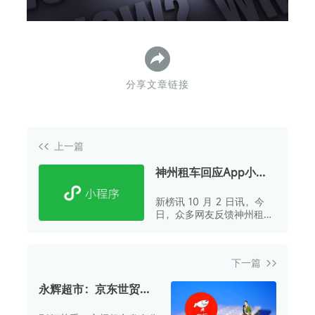
分享文章链接
上一篇
神州租车回应App小程
序崩了：国庆期间取还
新榜讯 10 月 2 日讯，今
车量较大造成短时拥堵
日，众多网友反馈神州租车
App 于下午出现服务异常状
况，“App 及小程序均崩
溃”、“无法打开”。
下一篇
永辉超市：京东世贸已
通过大宗交易方式累计