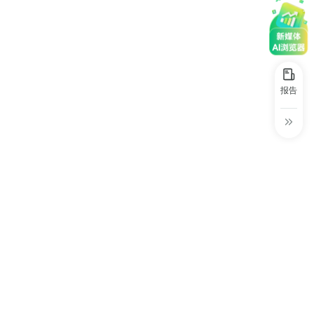
30+
1万+
近80亿
中国广告新媒体贡献年度大奖
服务行业
服务客户
营业额
中国商务广告协会自媒体委员会突出贡献
奖
第六届中国国际进口博览会溢出效应论
报告
坛“展品变商品”TOP30服务平台
巨量星图最佳合作服务商
巨量引擎&巨量星图默契服务商
巨量引擎服务突破合作伙伴
巨量星图极致贡献合作伙伴
小红书蒲公英优质代理商
小红书蒲公英渠道最佳合作代理商
小红书渠道最具影响力合作伙伴
小红书年度增长力商业合作伙伴