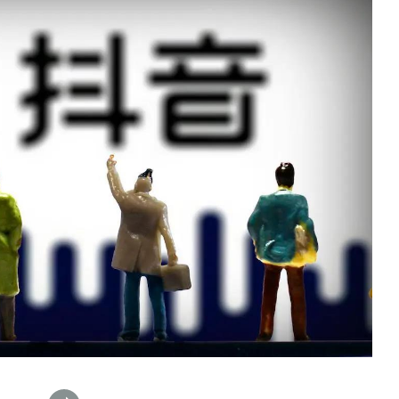
数据生态报告
如体系培训、走访研学、数字大屏、咨询报告、定制API等
产业年度报告》
《内容生态数据报告暨2024展望》
历届新榜大会
新榜介绍