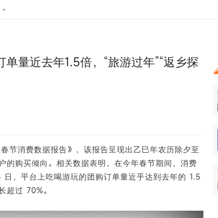
024新榜大会
公众号投放
公众号接单
区域榜
达人变现服务
行业
账号
实现批量高效的私域获客
听社媒
声音
每一个阅读数都可
汇
投
单量近去年1.5倍，“旅游过年”“返乡探
MCN机构
北京微信影响力排行榜
中国黄
nk.cn
全平台素人推广
voice.newrank.cn
e.newrank
响力排
青岛财经微信影响力排行榜
体矩阵一站式管
社媒全域声量实时监测、内容
助力品牌
APP社媒推广
体影响力排行
汽车企
提效、智能化分析
智能分析、声誉高效管理
数据，投
辽宁微信影响力排行榜
竞品跟踪
文旅新媒体营销🌴
中国母
贵州微信影响力排行榜
影响力排行榜
行榜
KOL代理投放
湖北微信影响力排行榜
力排行榜
中国体
小红书聚光投放
5 春节消费数据报告》，该报告呈现出乙巳年农历除夕至
生态发展指数
中国高
户的购买倾向。相关数据表明，在今年春节期间，消费
月 3 日，平台上吃喝游玩的团购订单量近乎达到去年的 1.5
超过 70%。