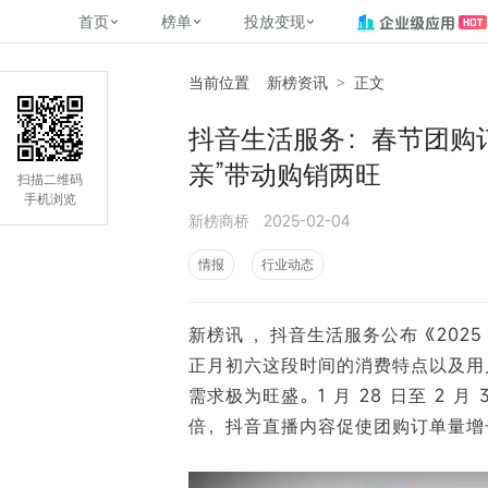
首页
榜单
投放变现
当前位置
新榜资讯
>
正文
新媒体，找新榜
关于新榜
2
榜单
投放变现
新媒体数字资产管理
平台榜
社媒营销推广
管矩阵
NewMedia , NewRank
抖音生活服务：春节团购订
百家号春风计划
覆盖公众号、小红书、抖音等多个
找号做投放，品效加种草
助力企业数字化转型
matrix.newra
榜、达人榜
亲”带动购销两旺
新媒体平台账号的综合影响力榜单
致力于为品牌方、商家提供一站式
实现内容资产高效的获取与精准管
新榜（上海新榜信息技术股份有限
扫描二维码
多平台新媒
（日、周、月）
推广营销服务
理，提升品牌影响力
公司）于2014年11月11日起正式运
手机浏览
搜狐视频自媒
理、数字化
新榜商桥
2025-02-04
营，目前在上海、北京、成都、广
榜
前往
前往
榜单
有赚
州、长沙设有办公室......
字节跳动公益
情报
行业动态
了解更多
快手MCN影响
©
2026
NEWRANK
新榜讯 ，抖音生活服务公布《202
腾讯公益内容
©
2026
NEWRANK
正月初六这段时间的消费特点以及用
需求极为旺盛。1 月 28 日至 2 
倍，抖音直播内容促使团购订单量增长