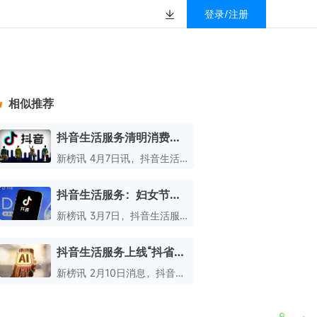
登录/注册
榜
资质&荣誉
以赚钱
放
数据
汇
GEO
数智
金珠宝品牌抖音号影
新榜有赚
.cn
geo.newrank.cn
国家级高新技术企业
相似推荐
行榜
新榜榜单
管理多平台营销投放
洞察品牌在AI回答中的提及，
上海市专精特新企业
找号做投放，品效加种草
业抖音影响力排行榜
放复盘、达人管理、
并行动
抖音生活服务清明消费数
权威的新媒体影响力排行榜
据：团购销售额同比增长
上海数字广告领军企业
婴亲子微信影响力排
前往体验
新榜讯 4月7日讯，抖音生活
榜单定制
54%
服务公布清明消费数据，“春
上海文化企业十佳
日Color Walk”相关话题热度惊
抖音生活服务：妇女节前
育微信影响力排行榜
人，突破7.5亿次。
上海市第五届十佳创业新秀
女性消费规模同比增长
新榜讯 3月7日，抖音生活服
校微信影响力排行榜
61%
北京市文化创意创新创业大赛100强企业
务公布“三八节”消费前瞻数
据，展示了节前平台上女性的
抖音生活服务上线“抖省
北京市最具投资价值文化创意企业50强
消费偏好。
省”团购App
新榜讯 2月10日消息，抖音生
中国年度创新成长企业100强
活服务今日正式上线官方团购
App“抖省省”。
全国内容科技创新创业大赛一等奖