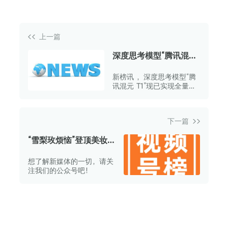
上一篇
深度思考模型“腾讯混元
T1”已全量上线
新榜讯 ，深度思考模型“腾
讯混元 T1”现已实现全量上
线。
下一篇
“雪梨玫烦恼”登顶美妆
榜；“碎嘴蜀黎熊哥”夺
想了解新媒体的一切，请关
冠情感榜 | 视频号周榜
注我们的公众号吧！