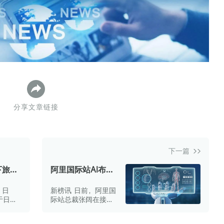
数据生态报告
如体系培训、走访研学、数字大屏、咨询报告、定制API等
产业年度报告》
《内容生态数据报告暨2024展望》
历届新榜大会
新榜介绍
分享文章链接
下一篇
下旅智
阿里国际站AI布局
”接入
引外媒关注：AI搜
 日
新榜讯 日前，阿里国
索Accio的企业用
于日前
际站总裁张阔在接受
户已超百万
已全面
多家外媒专访时称，
ek、阿
面向海外买家推出的