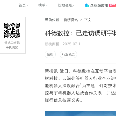
首页
榜单
投放变现
当前位置
新榜资讯
>
正文
新媒体，找新榜
关于新榜
2
榜单
投放变现
新媒体数字资产管理
平台榜
社媒营销推广
管矩阵
NewMedia , NewRank
科德数控：已走访调研宇
百家号春风计划
覆盖公众号、小红书、抖音等多个
找号做投放，品效加种草
助力企业数字化转型
matrix.newra
榜、达人榜
新媒体平台账号的综合影响力榜单
致力于为品牌方、商家提供一站式
实现内容资产高效的获取与精准管
新榜（上海新榜信息技术股份有限
扫描二维码
新榜商桥
2025-03-11
多平台新媒
（日、周、月）
推广营销服务
理，提升品牌影响力
公司）于2014年11月11日起正式运
手机浏览
搜狐视频自媒
理、数字化
营，目前在上海、北京、成都、广
榜
前往
前往
榜单
有赚
情报
行业动态
州、长沙设有办公室......
字节跳动公益
了解更多
新榜讯 近日，科德数控在互动平台
快手MCN影响
©
2026
NEWRANK
树科技、云深处等机器人行业企业进行
腾讯公益内容
©
2026
NEWRANK
能机器人深度融合”为主题，针对技
控与宇树机器人达成合作关系，并达
履行信息披露义务。