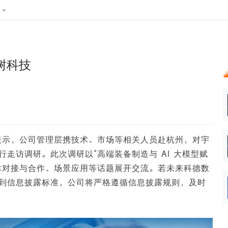
024新榜大会
公众号投放
公众号接单
区域榜
达人变现服务
行业
账号
实现批量高效的私域获客
听社媒
声音
每一个阅读数都可
汇
投
树科技
MCN机构
北京微信影响力排行榜
中国黄
nk.cn
全平台素人推广
voice.newrank.cn
e.newrank
响力排
青岛财经微信影响力排行榜
体矩阵一站式管
社媒全域声量实时监测、内容
助力品牌
APP社媒推广
体影响力排行
汽车企
提效、智能化分析
智能分析、声誉高效管理
数据，投
辽宁微信影响力排行榜
竞品跟踪
文旅新媒体营销🌴
中国母
贵州微信影响力排行榜
影响力排行榜
行榜
KOL代理投放
表示，公司管理层携技术、市场等相关人员赴杭州，对宇
湖北微信影响力排行榜
力排行榜
中国体
小红书聚光投放
走访调研。此次调研以“高端装备制造与 AI 大模型赋
生态发展指数
中国高
术对接与合作、场景应用等话题展开交流。若未来科德数
到信息披露标准，公司将严格遵循信息披露规则，及时