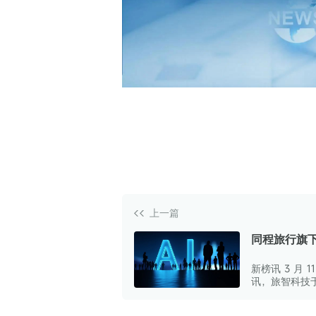
白皮书
增值服务：提供
©
2026
NEWRANK
《2024内容
新榜指数
©
2026
NEWRANK
上一篇
同程旅行旗
科技“旅智云
新榜讯 3 月 11
DeepSeek
讯，旅智科技
宣称，旅智云
接入 DeepSe