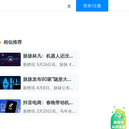
登录/注册
榜
资质&荣誉
以赚钱
放
数据
汇
GEO
数智
金珠宝品牌抖音号影
新榜有赚
.cn
geo.newrank.cn
国家级高新技术企业
相似推荐
行榜
新榜榜单
管理多平台营销投放
洞察品牌在AI回答中的提及，
上海市专精特新企业
找号做投放，品效加种草
业抖音影响力排行榜
放复盘、达人管理、
并行动
脉脉林凡：机器人还没到
权威的新媒体影响力排行榜
GPT-3.5阶段，但创业正
上海数字广告领军企业
婴亲子微信影响力排
前往体验
新榜讯 5月26日讯，脉脉《AI
榜单定制
当时
圆桌π对》第三期于近日正式
上海文化企业十佳
上线，本期节目主题聚
脉脉发布80家“隐形大
育微信影响力排行榜
焦“2026机器人创业正当时？
上海市第五届十佳创业新秀
厂”名单
技术、人才全解析”。
新榜讯 4月8日，脉脉公布了
校微信影响力排行榜
北京市文化创意创新创业大赛100强企业
80家“隐形大厂”名单，该名单
所涉企业覆盖AI、智能驾驶、
抖音电商：春晚带动机器
北京市最具投资价值文化创意企业50强
芯片、机器人等赛道。
人订单量增长超6倍
新榜讯 2月20日讯，马年央视
中国年度创新成长企业100强
总台春晚舞台上，机器人“组
团亮相”，迅速成为观众热议
全国内容科技创新创业大赛一等奖
的科技焦点。