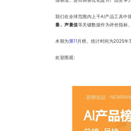
场表现，进而调整优化提升产品竞争
白皮书
增值服务：提供
©
2026
NEWRANK
《2024内容
我们在全球范围内上千AI产品工具中筛
量、声量值
等关键数据作为评价指标
新榜指数
©
2026
NEWRANK
本期为
第11
月榜，统计时间为2025年3
欢迎围观：