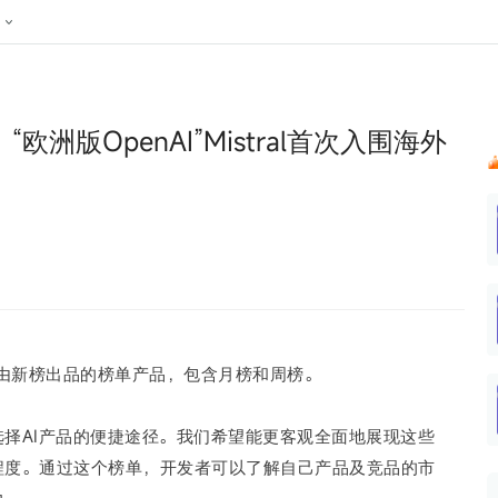
024新榜大会
公众号投放
公众号接单
区域榜
达人变现服务
行业
账号
实现批量高效的私域获客
听社媒
声音
每一个阅读数都可
汇
投
洲版OpenAI”Mistral首次入围海外
MCN机构
北京微信影响力排行榜
中国黄
nk.cn
全平台素人推广
voice.newrank.cn
e.newrank
响力排
青岛财经微信影响力排行榜
体矩阵一站式管
社媒全域声量实时监测、内容
助力品牌
APP社媒推广
体影响力排行
汽车企
提效、智能化分析
智能分析、声誉高效管理
数据，投
辽宁微信影响力排行榜
竞品跟踪
文旅新媒体营销🌴
中国母
贵州微信影响力排行榜
影响力排行榜
行榜
KOL代理投放
湖北微信影响力排行榜
力排行榜
中国体
小红书聚光投放
生态发展指数
中国高
由新榜出品的榜单产品，包含月榜和周榜
。
选择AI产品的便捷途径。我们
希望能更
客观全面地展现这些
程度。
通过这个榜单，开发者可以了解自己产品及竞品的市