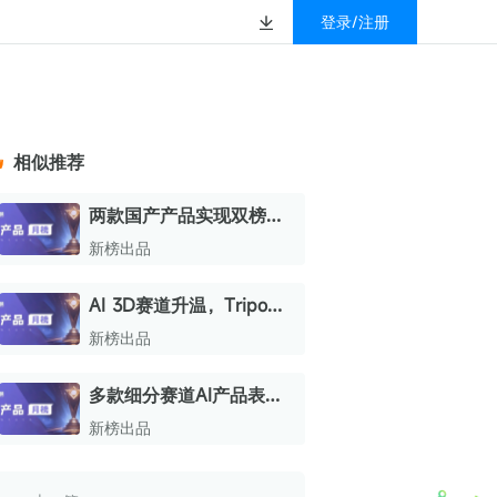
登录/注册
榜
资质&荣誉
以赚钱
放
数据
汇
GEO
数智
金珠宝品牌抖音号影
新榜有赚
.cn
geo.newrank.cn
国家级高新技术企业
相似推荐
行榜
新榜榜单
管理多平台营销投放
洞察品牌在AI回答中的提及，
上海市专精特新企业
找号做投放，品效加种草
业抖音影响力排行榜
放复盘、达人管理、
并行动
两款国产产品实现双榜排
权威的新媒体影响力排行榜
名飙升；灵光国内榜排名
上海数字广告领军企业
婴亲子微信影响力排
前往体验
新榜出品
榜单定制
增幅最大，累计创作者已
上海文化企业十佳
破400万 | AI产品月榜
AI 3D赛道升温，Tripo完
育微信影响力排行榜
上海市第五届十佳创业新秀
成近2亿美元融资，总榜排
新榜出品
校微信影响力排行榜
名上升24位；AI陪伴产品
北京市文化创意创新创业大赛100强企业
Emochi总榜排名跃升37位
多款细分赛道AI产品表现
北京市最具投资价值文化创意企业50强
| AI产品月榜
突出，Zyro总榜跃升12
新榜出品
中国年度创新成长企业100强
位；Manus挤入海外榜前
十 | AI产品月榜
全国内容科技创新创业大赛一等奖