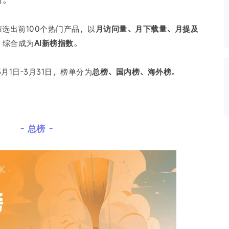
力。
数据生态报告
如体系培训、走访研学、数字大屏、咨询报告、定制API等
产业年度报告》
《内容生态数据报告暨2024展望》
选出前100个热门产品，以
月访问量、月下载量、月提及
，综合成为
AI新榜指数
。
历届新榜大会
新榜介绍
月1日-3月31日，
榜单分为
总榜、国内榜、
海外榜
。
- 总榜 -