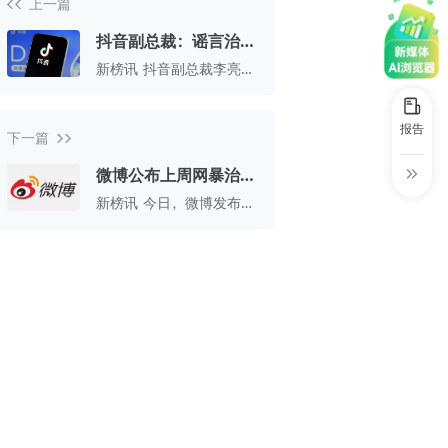
上一篇
30+
1万+
近80亿
中国广告新媒体贡献年度大奖
抖音副总裁：谣言治理
服务行业
服务客户
营业额
中国商务广告协会自媒体委员会突出贡献
对于平台是巨大挑战，
新榜讯 抖音副总裁李亮发
奖
辟谣卡是打击谣言的又
文指出，平台在谣言治理
方面面临巨大挑战，部分
一尝试
第六届中国国际进口博览会溢出效应论
谣言在确认不实后仍持续
报告
坛“展品变商品”TOP30服务平台
下一篇
传播。
巨量星图最佳合作服务商
微博公布上周网暴治理
数据：人工清理违规内
新榜讯 今日，微博发布了
巨量引擎&巨量星图默契服务商
容超4000条
3 月 31 日至 4 月 6 日的
网暴治理工作周报。
巨量引擎服务突破合作伙伴
巨量星图极致贡献合作伙伴
小红书蒲公英优质代理商
小红书蒲公英渠道最佳合作代理商
小红书渠道最具影响力合作伙伴
小红书年度增长力商业合作伙伴