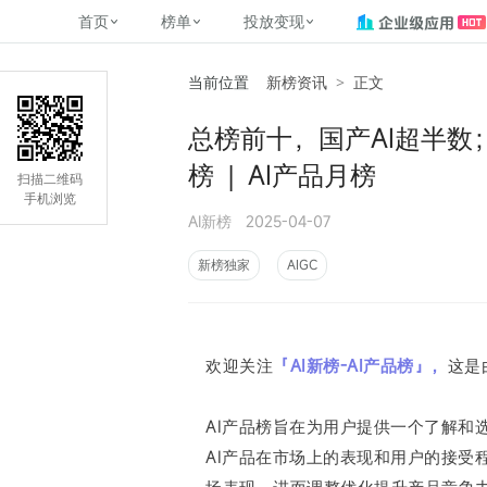
首页
榜单
投放变现
当前位置
新榜资讯
>
正文
新媒体，找新榜
关于新榜
2
榜单
投放变现
新媒体数字资产管理
平台榜
社媒营销推广
管矩阵
NewMedia , NewRank
总榜前十，国产AI超半数；“欧
百家号春风计划
覆盖公众号、小红书、抖音等多个
找号做投放，品效加种草
助力企业数字化转型
matrix.newra
榜、达人榜
榜 | AI产品月榜
新媒体平台账号的综合影响力榜单
致力于为品牌方、商家提供一站式
实现内容资产高效的获取与精准管
新榜（上海新榜信息技术股份有限
扫描二维码
多平台新媒
（日、周、月）
推广营销服务
理，提升品牌影响力
公司）于2014年11月11日起正式运
手机浏览
搜狐视频自媒
理、数字化
AI新榜
2025-04-07
营，目前在上海、北京、成都、广
榜
前往
前往
榜单
有赚
州、长沙设有办公室......
字节跳动公益
新榜独家
AIGC
了解更多
快手MCN影响
©
2026
NEWRANK
腾讯公益内容
©
2026
NEWRANK
欢迎关注
「AI新榜-AI产品榜」，
这是
AI产品榜旨在为用户提供一个了解和
AI产品在市场上的表现和用户的接受