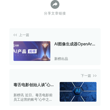
分享文章链接
上一篇
AI图像生成器OpenArt
排名上升33位；免费AI
建站工具Framer跻身总
新榜出品
榜前50 | AI新榜
下一篇
毒舌电影创始人谈“心中
之城”：孩子大了，总要
新榜讯 近日，毒舌电影前
出去闯闯
员工运营的账号“心中之
城”凭借6条视频实现涨粉破
千万，引发广泛关注。