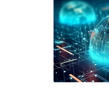
白皮书
增值服务：提供
©
2026
NEWRANK
《2024内容
新榜指数
©
2026
NEWRANK