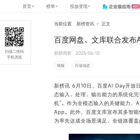
首页
榜单
投放变现
当前位置
新榜资讯
>
正文
新媒体，找新榜
关于新榜
2
榜单
投放变现
新媒体数字资产管理
平台榜
社媒营销推广
管矩阵
NewMedia , NewRank
百度网盘、文库联合发布A
百家号春风计划
覆盖公众号、小红书、抖音等多个
找号做投放，品效加种草
助力企业数字化转型
matrix.newra
榜、达人榜
新媒体平台账号的综合影响力榜单
致力于为品牌方、商家提供一站式
实现内容资产高效的获取与精准管
新榜（上海新榜信息技术股份有限
扫描二维码
新榜商桥
2025-06-10
多平台新媒
（日、周、月）
推广营销服务
理，提升品牌影响力
公司）于2014年11月11日起正式运
手机浏览
搜狐视频自媒
理、数字化
营，目前在上海、北京、成都、广
榜
前往
前往
榜单
有赚
情报
行业动态
州、长沙设有办公室......
字节跳动公益
了解更多
新榜讯 6月10日，百度AI Day
快手MCN影响
©
2026
NEWRANK
态输入、处理、输出能力的系统化完整
腾讯公益内容
©
2026
NEWRANK
机”。作为全模态输入的关键能力，A
App。此外，百度文库宣布其多智能体
为率先达成全场景满足、全链路覆盖