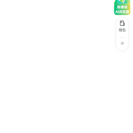
30+
1万+
近80亿
中国广告新媒体贡献年度大奖
服务行业
服务客户
营业额
中国商务广告协会自媒体委员会突出贡献
奖
报告
第六届中国国际进口博览会溢出效应论
坛“展品变商品”TOP30服务平台
巨量星图最佳合作服务商
巨量引擎&巨量星图默契服务商
巨量引擎服务突破合作伙伴
巨量星图极致贡献合作伙伴
小红书蒲公英优质代理商
小红书蒲公英渠道最佳合作代理商
小红书渠道最具影响力合作伙伴
小红书年度增长力商业合作伙伴