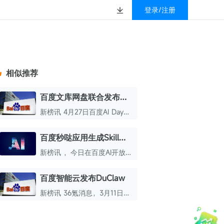
登录/注册
榜
资质&荣誉
以赚钱
放
数据
汇
GEO
数智
金珠宝品牌抖音号影
新榜有赚
.cn
geo.newrank.cn
国家级高新技术企业
相似推荐
行榜
新榜榜单
管理多平台营销投放
洞察品牌在AI回答中的提及，
上海市专精特新企业
找号做投放，品效加种草
业抖音影响力排行榜
放复盘、达人管理、
并行动
百度文库网盘联合发布通
权威的新媒体影响力排行榜
用智能GenFlow4.0
上海数字广告领军企业
婴亲子微信影响力排
前往体验
新榜讯 4月27日百度AI Day开
榜单定制
放日消息，百度文库网盘联合
上海文化企业十佳
发布通用智能体
百度秒哒应用生成Skill上
育微信影响力排行榜
GenFlow4.0，并对Office
上海市第五届十佳创业新秀
线，面向全球用户开放
Agent进行升级。
新榜讯 ，今日在百度AI开放日
校微信影响力排行榜
北京市文化创意创新创业大赛100强企业
活动中，百度宣布秒哒应用生
成skill正式上线，并面向全球
百度智能云发布DuClaw
北京市最具投资价值文化创意企业50强
用户开放。
新榜讯 36氪消息，3月11日，
中国年度创新成长企业100强
百度智能云正式发布零部署
OpenClaw服务DuClaw。
全国内容科技创新创业大赛一等奖