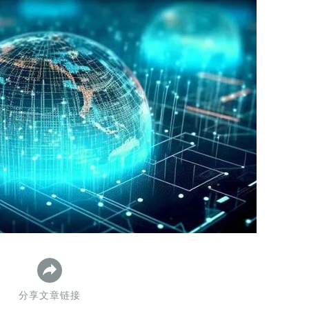
数据生态报告
如体系培训、走访研学、数字大屏、咨询报告、定制API等
产业年度报告》
《内容生态数据报告暨2024展望》
历届新榜大会
新榜介绍
分享文章链接