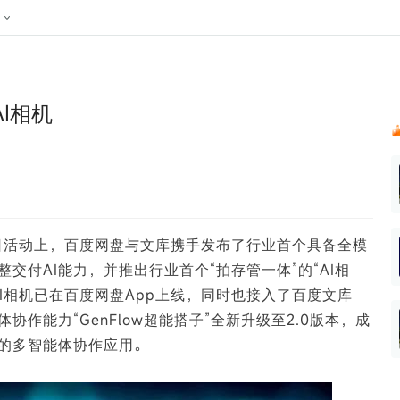
024新榜大会
公众号投放
公众号接单
区域榜
达人变现服务
行业
账号
实现批量高效的私域获客
听社媒
声音
每一个阅读数都可
汇
投
I相机
MCN机构
北京微信影响力排行榜
中国黄
nk.cn
全平台素人推广
voice.newrank.cn
e.newrank
响力排
青岛财经微信影响力排行榜
体矩阵一站式管
社媒全域声量实时监测、内容
助力品牌
APP社媒推广
体影响力排行
汽车企
提效、智能化分析
智能分析、声誉高效管理
数据，投
辽宁微信影响力排行榜
竞品跟踪
文旅新媒体营销🌴
中国母
贵州微信影响力排行榜
影响力排行榜
行榜
KOL代理投放
开放日活动上，百度网盘与文库携手发布了行业首个具备全模
湖北微信影响力排行榜
力排行榜
中国体
小红书聚光投放
交付AI能力，并推出行业首个“拍存管一体”的“AI相
生态发展指数
中国高
I相机已在百度网盘App上线，同时也接入了百度文库
协作能力“GenFlow超能搭子”全新升级至2.0版本，成
的多智能体协作应用。