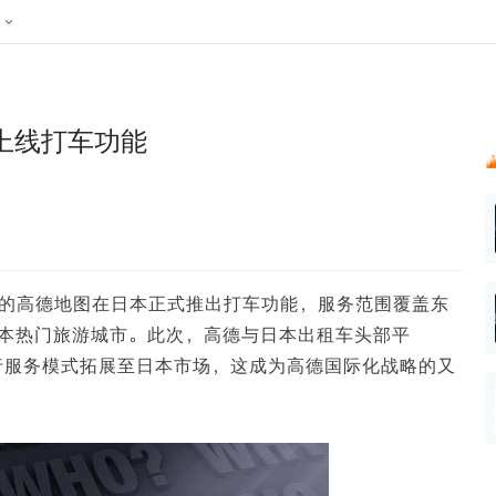
024新榜大会
公众号投放
公众号接单
区域榜
达人变现服务
行业
账号
实现批量高效的私域获客
听社媒
声音
每一个阅读数都可
汇
投
上线打车功能
MCN机构
北京微信影响力排行榜
中国黄
nk.cn
全平台素人推广
voice.newrank.cn
e.newrank
响力排
青岛财经微信影响力排行榜
体矩阵一站式管
社媒全域声量实时监测、内容
助力品牌
APP社媒推广
体影响力排行
汽车企
提效、智能化分析
智能分析、声誉高效管理
数据，投
辽宁微信影响力排行榜
竞品跟踪
文旅新媒体营销🌴
中国母
贵州微信影响力排行榜
影响力排行榜
行榜
KOL代理投放
旗下的高德地图在日本正式推出打车功能，服务范围覆盖东
湖北微信影响力排行榜
力排行榜
中国体
小红书聚光投放
本热门旅游城市。此次，高德与日本出租车头部平
生态发展指数
中国高
出行服务模式拓展至日本市场，这成为高德国际化战略的又