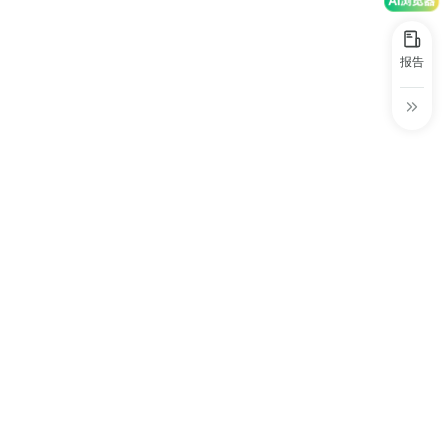
30+
1万+
近80亿
务平台”的发明专利公开。
中国广告新媒体贡献年度大奖
服务行业
服务客户
营业额
中国商务广告协会自媒体委员会突出贡献
报告
奖
第六届中国国际进口博览会溢出效应论
坛“展品变商品”TOP30服务平台
巨量星图最佳合作服务商
巨量引擎&巨量星图默契服务商
巨量引擎服务突破合作伙伴
巨量星图极致贡献合作伙伴
小红书蒲公英优质代理商
小红书蒲公英渠道最佳合作代理商
小红书渠道最具影响力合作伙伴
小红书年度增长力商业合作伙伴