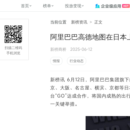
首页
榜单
投放变现
当前位置
新榜资讯
>
正文
新媒体，找新榜
关于新榜
2
榜单
投放变现
新媒体数字资产管理
平台榜
社媒营销推广
管矩阵
NewMedia , NewRank
阿里巴巴高德地图在日本
百家号春风计划
覆盖公众号、小红书、抖音等多个
找号做投放，品效加种草
助力企业数字化转型
matrix.newra
榜、达人榜
新媒体平台账号的综合影响力榜单
致力于为品牌方、商家提供一站式
实现内容资产高效的获取与精准管
新榜（上海新榜信息技术股份有限
扫描二维码
新榜商桥
2025-06-12
多平台新媒
（日、周、月）
推广营销服务
理，提升品牌影响力
公司）于2014年11月11日起正式运
手机浏览
搜狐视频自媒
理、数字化
营，目前在上海、北京、成都、广
榜
前往
前往
榜单
有赚
情报
行业动态
州、长沙设有办公室......
字节跳动公益
了解更多
新榜讯 6月12日，阿里巴巴集团
快手MCN影响
©
2026
NEWRANK
京、大阪、名古屋、横滨、京都等日
腾讯公益内容
©
2026
NEWRANK
台“GO”达成合作，将国内成熟的
一关键举措。