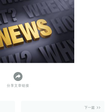
数据生态报告
如体系培训、走访研学、数字大屏、咨询报告、定制API等
产业年度报告》
《内容生态数据报告暨2024展望》
历届新榜大会
新榜介绍
分享文章链接
下一篇