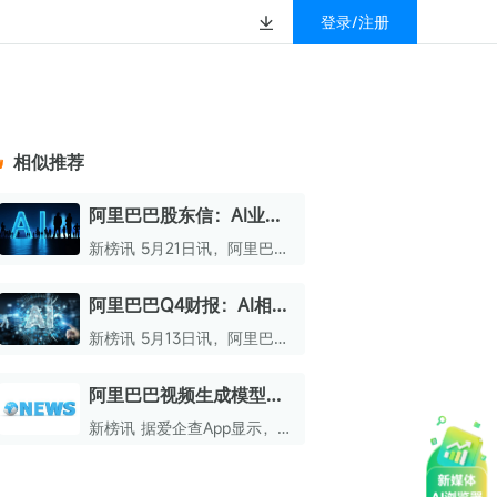
登录/注册
榜
资质&荣誉
以赚钱
放
数据
汇
GEO
数智
金珠宝品牌抖音号影
新榜有赚
.cn
geo.newrank.cn
国家级高新技术企业
相似推荐
行榜
新榜榜单
管理多平台营销投放
洞察品牌在AI回答中的提及，
上海市专精特新企业
找号做投放，品效加种草
业抖音影响力排行榜
放复盘、达人管理、
并行动
阿里巴巴股东信：AI业务
权威的新媒体影响力排行榜
已迈入商业化回报周期
上海数字广告领军企业
婴亲子微信影响力排
前往体验
新榜讯 5月21日讯，阿里巴巴
榜单定制
集团主席蔡崇信与首席执行官
上海文化企业十佳
吴泳铭联合发出致股东信。
阿里巴巴Q4财报：AI相关
育微信影响力排行榜
上海市第五届十佳创业新秀
产品季度收入89.71亿元
新榜讯 5月13日讯，阿里巴巴
校微信影响力排行榜
北京市文化创意创新创业大赛100强企业
Q4财报新鲜出炉，数据显
示，AI相关产品季度收入达
阿里巴巴视频生成模型的
北京市最具投资价值文化创意企业50强
89.71亿元，年化收入成功突破
训练相关新专利公开
358亿元。
新榜讯 据爱企查App显示，近
中国年度创新成长企业100强
日，阿里巴巴（中国）有限公
司一项名为“视频生成方法、
全国内容科技创新创业大赛一等奖
视频生成模型的训练方法及任