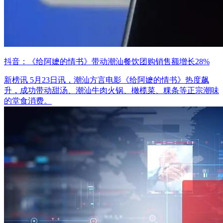
抖音：《给阿嬷的情书》带动潮汕餐饮团购销售额增长28%
新榜讯 5月23日讯，潮汕方言电影《给阿嬷的情书》热度飙
升，成功带动甜汤、潮汕牛肉火锅、橄榄菜、粿条等正宗潮味
的堂食消费。