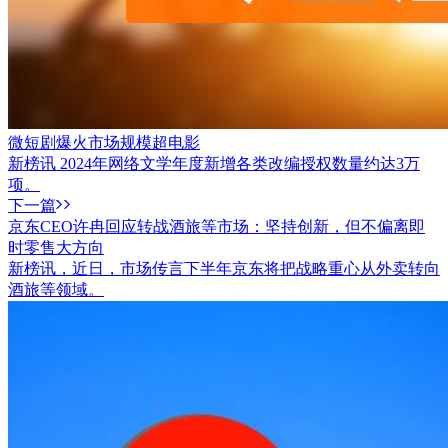
微短剧爆火市场规模超电影
新榜讯 2024年网络文学年度新增各类改编授权数量约达3万
项。
下一篇
京东CEO许冉回应转战酒旅等市场：坚持创新，但不偏离即
时零售大方向
新榜讯，近日，市场传言下半年京东将把战略重心从外卖转向
酒旅等领域。