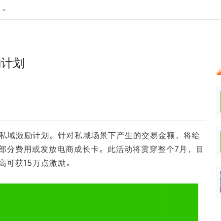
024新榜大会
公众号投放
公众号接单
区域榜
达人变现服务
行业
账号
实现批量高效的私域获客
听社媒
声音
每一个阅读数都可
汇
投
励计划
MCN机构
北京微信影响力排行榜
中国黄
nk.cn
全平台素人推广
voice.newrank.cn
e.newrank
响力排
青岛财经微信影响力排行榜
体矩阵一站式管
社媒全域声量实时监测、内容
助力品牌
APP社媒推广
体影响力排行
汽车企
提效、智能化分析
智能分析、声誉高效管理
数据，投
辽宁微信影响力排行榜
竞品跟踪
文旅新媒体营销🌴
中国母
贵州微信影响力排行榜
影响力排行榜
行榜
KOL代理投放
7月私域激励计划。针对私域场景下产生的交易金额，将给
湖北微信影响力排行榜
力排行榜
中国体
小红书聚光投放
部分费用或发放电商成长卡。此活动将贯穿整个7月，目
生态发展指数
中国高
高可获15万点激励。