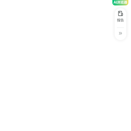
30+
1万+
近80亿
中国广告新媒体贡献年度大奖
服务行业
服务客户
营业额
中国商务广告协会自媒体委员会突出贡献
报告
奖
第六届中国国际进口博览会溢出效应论
坛“展品变商品”TOP30服务平台
巨量星图最佳合作服务商
巨量引擎&巨量星图默契服务商
巨量引擎服务突破合作伙伴
巨量星图极致贡献合作伙伴
小红书蒲公英优质代理商
小红书蒲公英渠道最佳合作代理商
小红书渠道最具影响力合作伙伴
小红书年度增长力商业合作伙伴