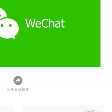
数据生态报告
如体系培训、走访研学、数字大屏、咨询报告、定制API等
产业年度报告》
《内容生态数据报告暨2024展望》
历届新榜大会
新榜介绍
分享文章链接
下一篇