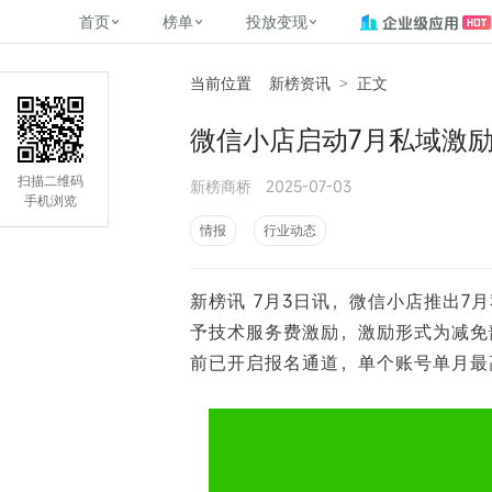
首页
榜单
投放变现
当前位置
新榜资讯
>
正文
新媒体，找新榜
关于新榜
2
榜单
投放变现
新媒体数字资产管理
平台榜
社媒营销推广
管矩阵
NewMedia , NewRank
微信小店启动7月私域激
百家号春风计划
覆盖公众号、小红书、抖音等多个
找号做投放，品效加种草
助力企业数字化转型
matrix.newra
榜、达人榜
新媒体平台账号的综合影响力榜单
致力于为品牌方、商家提供一站式
实现内容资产高效的获取与精准管
新榜（上海新榜信息技术股份有限
扫描二维码
新榜商桥
2025-07-03
多平台新媒
（日、周、月）
推广营销服务
理，提升品牌影响力
公司）于2014年11月11日起正式运
手机浏览
搜狐视频自媒
理、数字化
营，目前在上海、北京、成都、广
榜
前往
前往
榜单
有赚
情报
行业动态
州、长沙设有办公室......
字节跳动公益
了解更多
新榜讯 7月3日讯，微信小店推出
快手MCN影响
©
2026
NEWRANK
予技术服务费激励，激励形式为减免
腾讯公益内容
©
2026
NEWRANK
前已开启报名通道，单个账号单月最