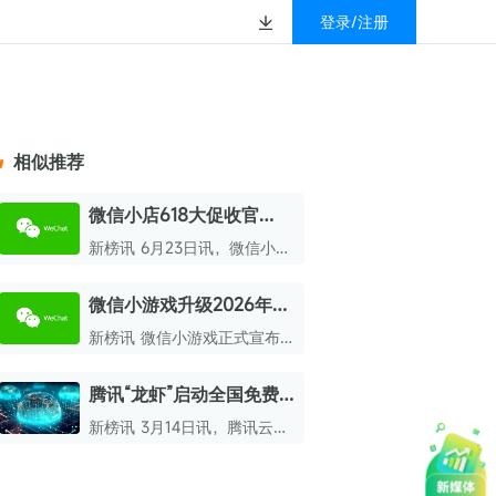
登录/注册
榜
资质&荣誉
以赚钱
放
数据
汇
GEO
数智
金珠宝品牌抖音号影
新榜有赚
.cn
geo.newrank.cn
国家级高新技术企业
相似推荐
行榜
新榜榜单
管理多平台营销投放
洞察品牌在AI回答中的提及，
上海市专精特新企业
找号做投放，品效加种草
业抖音影响力排行榜
放复盘、达人管理、
并行动
微信小店618大促收官
权威的新媒体影响力排行榜
GMV破千万商品同比增
上海数字广告领军企业
婴亲子微信影响力排
前往体验
新榜讯 6月23日讯，微信小店
榜单定制
133%
618大促圆满收官。
上海文化企业十佳
微信小游戏升级2026年
育微信影响力排行榜
上海市第五届十佳创业新秀
IAP激励计划
新榜讯 微信小游戏正式宣布
校微信影响力排行榜
北京市文化创意创新创业大赛100强企业
升级2026年IAP激励计划。
腾讯“龙虾”启动全国免费
北京市最具投资价值文化创意企业50强
安装计划
新榜讯 3月14日讯，腾讯云正
中国年度创新成长企业100强
式官宣启动腾讯“龙虾”全国免
费安装计划。
全国内容科技创新创业大赛一等奖