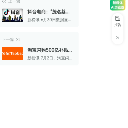
上一篇
30+
1万+
近80亿
中国广告新媒体贡献年度大奖
抖音电商：“茂名荔
服务行业
服务客户
营业额
中国商务广告协会自媒体委员会突出贡献
枝”订单量增长超过21
新榜讯 6月30日数据显
奖
倍
示，抖音平台上“茂名荔
报告
枝”“高州荔枝”相关内容累
第六届中国国际进口博览会溢出效应论
计播放量达13.9亿次。
坛“展品变商品”TOP30服务平台
下一篇
巨量星图最佳合作服务商
淘宝闪购500亿补贴上
线首日，589个零售品
新榜讯 7月2日，淘宝闪购
巨量引擎&巨量星图默契服务商
牌订单增长超100%
正式宣布将投入500亿用
于补贴用户和商家。
巨量引擎服务突破合作伙伴
巨量星图极致贡献合作伙伴
小红书蒲公英优质代理商
小红书蒲公英渠道最佳合作代理商
小红书渠道最具影响力合作伙伴
小红书年度增长力商业合作伙伴