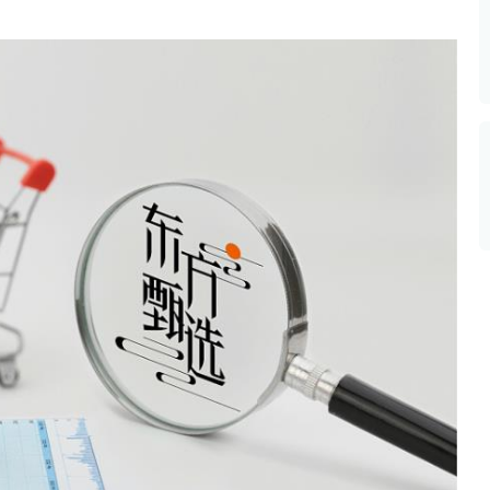
数据生态报告
如体系培训、走访研学、数字大屏、咨询报告、定制API等
产业年度报告》
《内容生态数据报告暨2024展望》
历届新榜大会
新榜介绍