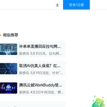
登录/注册
榜
资质&荣誉
以赚钱
放
数据
汇
GEO
数智
金珠宝品牌抖音号影
新榜有赚
.cn
geo.newrank.cn
国家级高新技术企业
相似推荐
行榜
新榜榜单
管理多平台营销投放
洞察品牌在AI回答中的提及，
上海市专精特新企业
找号做投放，品效加种草
业抖音影响力排行榜
放复盘、达人管理、
并行动
许单单直播回应拉勾网破
权威的新媒体影响力排行榜
产：自己占六成责任
上海数字广告领军企业
婴亲子微信影响力排
前往体验
新榜讯 5月31日讯，拉勾网创
榜单定制
始人许单单日前现身直播间，
上海文化企业十佳
直面公司破产及个人被限高问
取消AI仿真人保底？红果
育微信影响力排行榜
题，首次公开复盘拉勾网失败
上海市第五届十佳创业新秀
短剧回应
缘由，并透露后续创业规划。
新榜讯 5月19日消息，针对“红
校微信影响力排行榜
北京市文化创意创新创业大赛100强企业
果短剧取消AI仿真人剧本保
底、全面转向纯分成”的传
腾讯云就WorkBuddy登录
北京市最具投资价值文化创意企业50强
闻，红果短剧回应称此说法不
异常致歉：已全部恢复
实，明确指出部分剧本仍保留
新榜讯 4月2日午间消息，腾
中国年度创新成长企业100强
保底政策。
讯云发布公告，今日上午部分
用户出现登录异常情况，目前
全国内容科技创新创业大赛一等奖
该问题已全部解决。