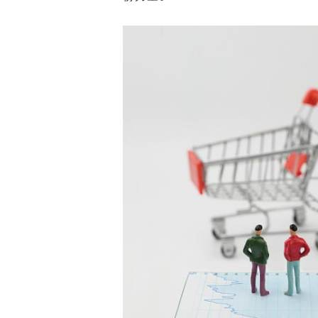
白皮书
增值服务：提供
©
2026
NEWRANK
《2024内容
新榜指数
©
2026
NEWRANK