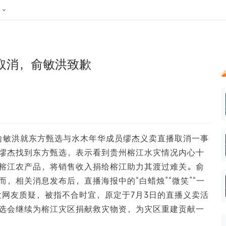
024新榜大会
公众号投放
公众号接单
区域榜
达人变现服务
行业
账号
实现批量高效的私域获客
听社媒
声音
每一个阅读数都可
汇
投
取消，俞敏洪致歉
MCN机构
北京微信影响力排行榜
中国黄
nk.cn
全平台素人推广
voice.newrank.cn
e.newrank
响力排
青岛财经微信影响力排行榜
体矩阵一站式管
社媒全域声量实时监测、内容
助力品牌
APP社媒推广
体影响力排行
汽车企
提效、智能化分析
智能分析、声誉高效管理
数据，投
辽宁微信影响力排行榜
竞品跟踪
文旅新媒体营销🌴
中国母
贵州微信影响力排行榜
影响力排行榜
行榜
KOL代理投放
人俞敏洪就东方甄选与水木年华成员缪杰义卖直播取消一事
湖北微信影响力排行榜
力排行榜
中国体
小红书聚光投放
缪杰找到东方甄选，表示看到贵州榕江水灾情况内心十
生态发展指数
中国高
榕江农产品，将销售收入捐给榕江助力其渡过难关。俞
，相关消息发布后，直播海报中的“白蜡烛”“微笑”“一
发网友质疑，被指不合时宜，原定于7月3日的直播义卖活
选会继续为榕江灾区捐献救灾物资，为灾区重建贡献一