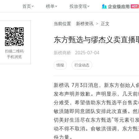
首页
榜单
投放变现
当前位置
新榜资讯
>
正文
新媒体，找新榜
关于新榜
2
榜单
投放变现
新媒体数字资产管理
平台榜
社媒营销推广
管矩阵
NewMedia , NewRank
东方甄选与缪杰义卖直播
百家号春风计划
覆盖公众号、小红书、抖音等多个
找号做投放，品效加种草
助力企业数字化转型
matrix.newra
榜、达人榜
新媒体平台账号的综合影响力榜单
致力于为品牌方、商家提供一站式
实现内容资产高效的获取与精准管
新榜（上海新榜信息技术股份有限
扫描二维码
新榜商桥
2025-07-04
多平台新媒
（日、周、月）
推广营销服务
理，提升品牌影响力
公司）于2014年11月11日起正式运
手机浏览
搜狐视频自媒
理、数字化
营，目前在上海、北京、成都、广
榜
前往
前往
榜单
有赚
情报
行业动态
州、长沙设有办公室......
字节跳动公益
了解更多
新榜讯 7月3日消息，新东方创始
快手MCN影响
©
2026
NEWRANK
发布声明并致歉。声明显示，几天前
腾讯公益内容
©
2026
NEWRANK
分难受，希望借助东方甄选平台售卖
敏洪随即同意团队安排此次直播。然而
切美好生活尽在东方甄选”等元素引
动不得不取消。俞敏洪强调，东方甄
份力量。