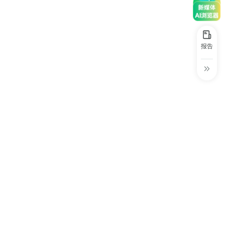
30+
1万+
近80亿
中国广告新媒体贡献年度大奖
服务行业
服务客户
营业额
中国商务广告协会自媒体委员会突出贡献
奖
报告
第六届中国国际进口博览会溢出效应论
坛“展品变商品”TOP30服务平台
巨量星图最佳合作服务商
巨量引擎&巨量星图默契服务商
巨量引擎服务突破合作伙伴
巨量星图极致贡献合作伙伴
小红书蒲公英优质代理商
小红书蒲公英渠道最佳合作代理商
小红书渠道最具影响力合作伙伴
小红书年度增长力商业合作伙伴