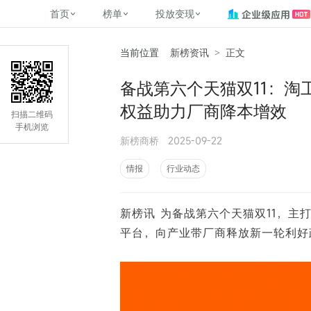
首页
榜单
投放变现
当前位置
新榜资讯
>
正文
新媒体，找新榜
关于新榜
2
榜单
投放变现
新媒体数字资产管理
平台榜
社媒营销推广
管矩阵
NewMedia , NewRank
备战第六个天猫双11：淘
百家号春风计划
覆盖公众号、小红书、抖音等多个
找号做投放，品效加种草
助力企业数字化转型
matrix.newra
榜、达人榜
权益助力厂商降本增效
新媒体平台账号的综合影响力榜单
致力于为品牌方、商家提供一站式
实现内容资产高效的获取与精准管
新榜（上海新榜信息技术股份有限
扫描二维码
多平台新媒
（日、周、月）
推广营销服务
理，提升品牌影响力
公司）于2014年11月11日起正式运
手机浏览
搜狐视频自媒
理、数字化
新榜商桥
2025-09-22
营，目前在上海、北京、成都、广
榜
前往
前往
榜单
有赚
州、长沙设有办公室......
字节跳动公益
情报
行业动态
了解更多
快手MCN影响
©
2026
NEWRANK
新榜讯 为备战第六个天猫双11，
腾讯公益内容
©
2026
NEWRANK
平台，向产业带厂商释放新一轮利好