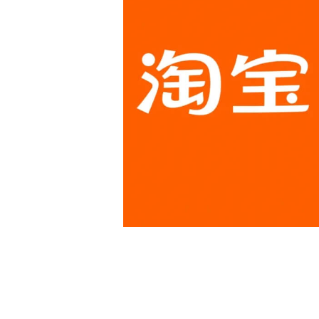
白皮书
增值服务：提供
©
2026
NEWRANK
《2024内容
新榜指数
©
2026
NEWRANK