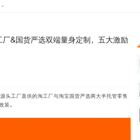
024新榜大会
公众号投放
公众号接单
区域榜
达人变现服务
行业
账号
实现批量高效的私域获客
听社媒
声音
每一个阅读数都可
汇
投
工厂&国货严选双端量身定制，五大激励
MCN机构
北京微信影响力排行榜
中国黄
nk.cn
全平台素人推广
voice.newrank.cn
e.newrank
响力排
青岛财经微信影响力排行榜
体矩阵一站式管
社媒全域声量实时监测、内容
助力品牌
APP社媒推广
体影响力排行
汽车企
提效、智能化分析
智能分析、声誉高效管理
数据，投
辽宁微信影响力排行榜
竞品跟踪
文旅新媒体营销🌴
中国母
贵州微信影响力排行榜
影响力排行榜
行榜
KOL代理投放
湖北微信影响力排行榜
力排行榜
中国体
小红书聚光投放
主打源头工厂直供的淘工厂与淘宝国货严选两大半托管零售
生态发展指数
中国高
政策。