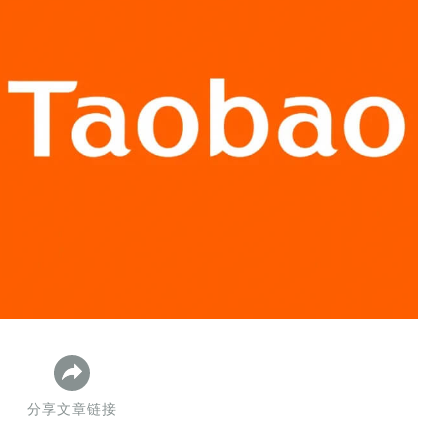
数据生态报告
如体系培训、走访研学、数字大屏、咨询报告、定制API等
产业年度报告》
《内容生态数据报告暨2024展望》
历届新榜大会
新榜介绍
分享文章链接