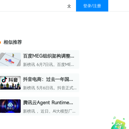
登录/注册
榜
资质&荣誉
以赚钱
放
数据
汇
GEO
数智
金珠宝品牌抖音号影
新榜有赚
.cn
geo.newrank.cn
国家级高新技术企业
相似推荐
行榜
新榜榜单
管理多平台营销投放
洞察品牌在AI回答中的提及，
上海市专精特新企业
找号做投放，品效加种草
业抖音影响力排行榜
放复盘、达人管理、
并行动
百度MEG组织架构调整：
权威的新媒体影响力排行榜
合并商业部与电商事业部
上海数字广告领军企业
婴亲子微信影响力排
前往体验
新榜讯 6月7日讯，百度MEG
榜单定制
近期开展新一轮组织架构调
上海文化企业十佳
整。
抖音电商：过去一年国货
育微信影响力排行榜
上海市第五届十佳创业新秀
成交额破亿品牌超2000个
新榜讯 5月6日讯，抖音正式
校微信影响力排行榜
北京市文化创意创新创业大赛100强企业
发布《2026抖音电商国货消
费数据报告》。
腾讯云Agent Runtime沙
北京市最具投资价值文化创意企业50强
箱助力MiniMax打造生产
新榜讯 ，近日，AI大模型厂商
中国年度创新成长企业100强
级Agent RL底座
MiniMax与腾讯云携手达成深
度合作。
全国内容科技创新创业大赛一等奖