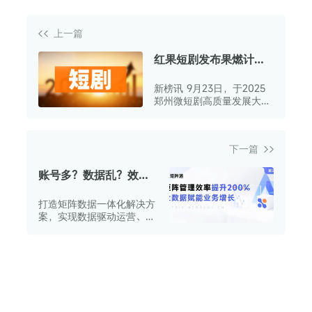
上一篇
红果短剧发布果燃计划
第二期待播片单
新榜讯 9月23日，于2025
郑州微短剧高质量发展大会
上，红果短剧正式启动“果
燃计划”播出伙伴项目，首
批将面向全国14家主流媒体
下一篇
播出精品短剧内容。
账号多？数据乱？效果
差？矩阵数据一体化统
打造矩阵数据一体化解决方
筹方案，管理效率提升
案，实现数据驱动运营、效
200%
率支撑增长。