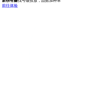
新榜有赚
找号做投放，品效加种草
前往体验