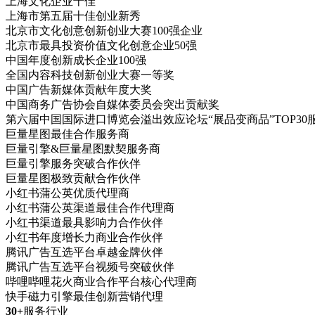
上海文化企业十佳
上海市第五届十佳创业新秀
北京市文化创意创新创业大赛100强企业
北京市最具投资价值文化创意企业50强
中国年度创新成长企业100强
全国内容科技创新创业大赛一等奖
中国广告新媒体贡献年度大奖
中国商务广告协会自媒体委员会突出贡献奖
第六届中国国际进口博览会溢出效应论坛“展品变商品”TOP30
巨量星图最佳合作服务商
巨量引擎&巨量星图默契服务商
巨量引擎服务突破合作伙伴
巨量星图极致贡献合作伙伴
小红书蒲公英优质代理商
小红书蒲公英渠道最佳合作代理商
小红书渠道最具影响力合作伙伴
小红书年度增长力商业合作伙伴
腾讯广告互选平台卓越金牌伙伴
腾讯广告互选平台视频号突破伙伴
哔哩哔哩花火商业合作平台核心代理商
快手磁力引擎最佳创新营销代理
30+
服务行业