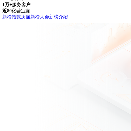
1万+
服务客户
近80亿
营业额
新榜指数
历届新榜大会
新榜介绍