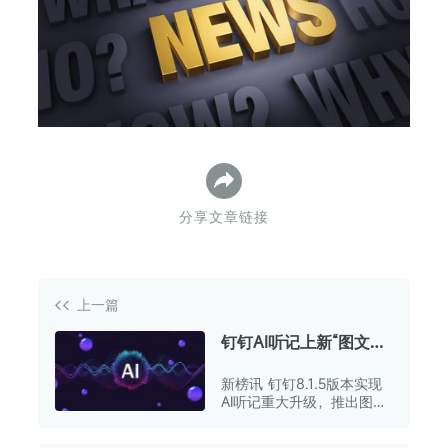
下
分享文章链接
上一篇
钉钉AI听记上新“图文纪
要”
新榜讯 钉钉8.1.5版本实现
AI听记重大升级，推出图文
纪要功能。