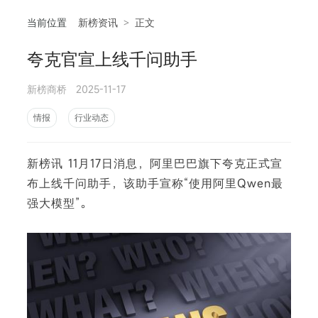
当前位置
新榜资讯
>
正文
夸克官宣上线千问助手
相
新榜商桥
2025-11-17
情报
行业动态
新榜讯 11月17日消息，阿里巴巴旗下夸克正式宣
布上线千问助手，该助手宣称“使用阿里Qwen最
强大模型”。