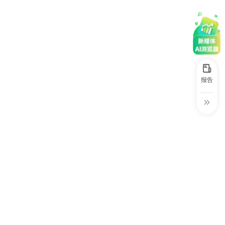
30+
1万+
近80亿
中国广告新媒体贡献年度大奖
服务行业
服务客户
营业额
中国商务广告协会自媒体委员会突出贡献
奖
第六届中国国际进口博览会溢出效应论
坛“展品变商品”TOP30服务平台
报告
巨量星图最佳合作服务商
巨量引擎&巨量星图默契服务商
巨量引擎服务突破合作伙伴
巨量星图极致贡献合作伙伴
小红书蒲公英优质代理商
小红书蒲公英渠道最佳合作代理商
小红书渠道最具影响力合作伙伴
小红书年度增长力商业合作伙伴