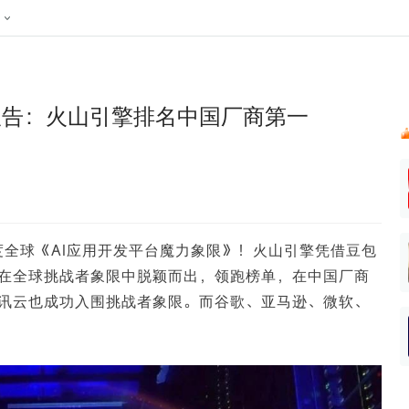
024新榜大会
公众号投放
公众号接单
区域榜
达人变现服务
行业
账号
实现批量高效的私域获客
听社媒
声音
每一个阅读数都可
汇
投
型报告：火山引擎排名中国厂商第一
MCN机构
北京微信影响力排行榜
中国黄
nk.cn
全平台素人推广
voice.newrank.cn
e.newrank
响力排
青岛财经微信影响力排行榜
体矩阵一站式管
社媒全域声量实时监测、内容
助力品牌
APP社媒推广
体影响力排行
汽车企
提效、智能化分析
智能分析、声誉高效管理
数据，投
辽宁微信影响力排行榜
竞品跟踪
文旅新媒体营销🌴
中国母
贵州微信影响力排行榜
影响力排行榜
行榜
KOL代理投放
25年度全球《AI应用开发平台魔力象限》！火山引擎凭借豆包
湖北微信影响力排行榜
力排行榜
中国体
小红书聚光投放
在全球挑战者象限中脱颖而出，领跑榜单，在中国厂商
生态发展指数
中国高
讯云也成功入围挑战者象限。而谷歌、亚马逊、微软、