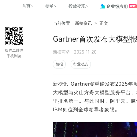
首页
榜单
投放变现
当前位置
新榜资讯
>
正文
新媒体，找新榜
关于新榜
2
榜单
投放变现
新媒体数字资产管理
平台榜
社媒营销推广
管矩阵
NewMedia , NewRank
Gartner首次发布大模
百家号春风计划
覆盖公众号、小红书、抖音等多个
找号做投放，品效加种草
助力企业数字化转型
matrix.newra
榜、达人榜
新媒体平台账号的综合影响力榜单
致力于为品牌方、商家提供一站式
实现内容资产高效的获取与精准管
新榜（上海新榜信息技术股份有限
扫描二维码
新榜商桥
2025-11-20
多平台新媒
（日、周、月）
推广营销服务
理，提升品牌影响力
公司）于2014年11月11日起正式运
手机浏览
搜狐视频自媒
理、数字化
营，目前在上海、北京、成都、广
榜
前往
前往
榜单
有赚
情报
行业动态
州、长沙设有办公室......
字节跳动公益
了解更多
新榜讯 Gartner®重磅发布20
快手MCN影响
©
2026
NEWRANK
大模型与火山方舟大模型服务平台，
腾讯公益内容
©
2026
NEWRANK
里排名第一。与此同时，阿里云、腾
IBM则位列全球领导者象限。