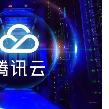
数据生态报告
如体系培训、走访研学、数字大屏、咨询报告、定制API等
产业年度报告》
《内容生态数据报告暨2024展望》
历届新榜大会
新榜介绍