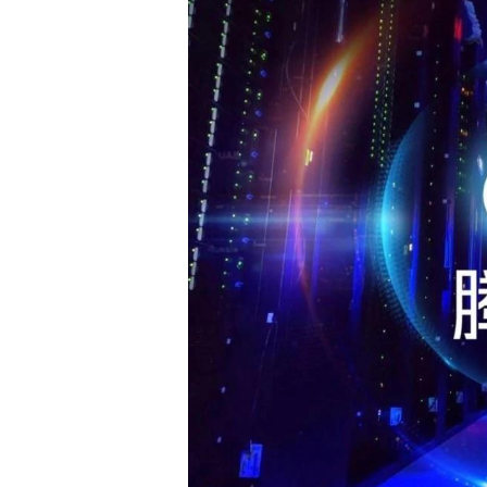
白皮书
增值服务：提供
©
2026
NEWRANK
《2024内容
新榜指数
©
2026
NEWRANK