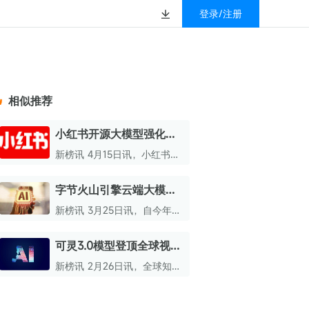
登录/注册
榜
资质&荣誉
以赚钱
放
数据
汇
GEO
数智
金珠宝品牌抖音号影
新榜有赚
.cn
geo.newrank.cn
国家级高新技术企业
相似推荐
行榜
新榜榜单
管理多平台营销投放
洞察品牌在AI回答中的提及，
上海市专精特新企业
找号做投放，品效加种草
业抖音影响力排行榜
放复盘、达人管理、
并行动
小红书开源大模型强化学
权威的新媒体影响力排行榜
习训练引擎Relax
上海数字广告领军企业
婴亲子微信影响力排
前往体验
新榜讯 4月15日讯，小红书AI
榜单定制
平台团队官宣，正式开源一款
上海文化企业十佳
名为Relax的大模型强化学习
字节火山引擎云端大模型
育微信影响力排行榜
训练引擎，该引擎专为全模态
上海市第五届十佳创业新秀
日均调用量破百万亿
与Agentic场景设计。
新榜讯 3月25日讯，自今年春
校微信影响力排行榜
Tokens
北京市文化创意创新创业大赛100强企业
节以来，字节跳动云计算业务
火山引擎呈现出显著增长态
可灵3.0模型登顶全球视频
北京市最具投资价值文化创意企业50强
势。
生成大模型榜单
新榜讯 2月26日讯，全球知名
中国年度创新成长企业100强
AI基准测试机构Artificial
Analysis近日揭晓最新全球视
全国内容科技创新创业大赛一等奖
频生成大模型榜单。