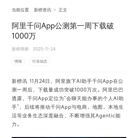
当前位置
新榜资讯
>
正文
阿里千问App公测第一周下载破
相
1000万
新榜商桥
2025-11-24
情报
行业动态
新榜讯 11月24日，阿里旗下AI助手千问App在公
测一周后，下载量成功突破1000万次。阿里巴巴
透露，千问App定位为“会聊天能办事的个人AI助
手”，后续将推动千问App与电商、地图、本地生
活等业务生态深度融合，不断增强其Agentic能
力。