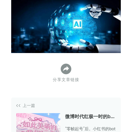
下
分享文章链接
上一篇
微博时代红极一时的bot
号，成了小红书“邪修起
“零帧起号”后，小红书的bot
号大法”