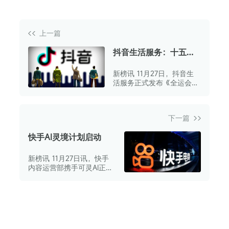
上一篇
抖音生活服务：十五运
会相关视频播放量超
新榜讯 11月27日，抖音生
26.5亿
活服务正式发布《全运会数
据报告》。
下一篇
快手AI灵境计划启动
新榜讯 11月27日讯，快手
内容运营部携手可灵AI正式
启动“AI灵境计划”。