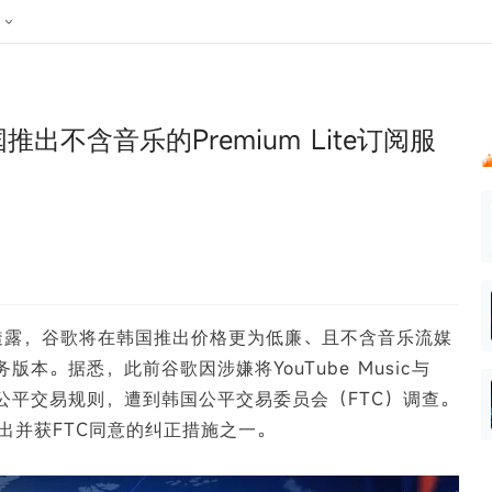
024新榜大会
公众号投放
公众号接单
区域榜
达人变现服务
行业
账号
实现批量高效的私域获客
听社媒
声音
每一个阅读数都可
汇
投
推出不含音乐的Premium Lite订阅服
MCN机构
北京微信影响力排行榜
中国黄
nk.cn
全平台素人推广
voice.newrank.cn
e.newrank
响力排
青岛财经微信影响力排行榜
体矩阵一站式管
社媒全域声量实时监测、内容
助力品牌
APP社媒推广
体影响力排行
汽车企
提效、智能化分析
智能分析、声誉高效管理
数据，投
辽宁微信影响力排行榜
竞品跟踪
文旅新媒体营销🌴
中国母
贵州微信影响力排行榜
影响力排行榜
行榜
KOL代理投放
湖北微信影响力排行榜
力排行榜
中国体
小红书聚光投放
透露，谷歌将在韩国推出价格更为低廉、且不含音乐流媒
生态发展指数
中国高
服务版本。据悉，此前谷歌因涉嫌将YouTube Music与
，违反公平交易规则，遭到韩国公平交易委员会（FTC）调查。
出并获FTC同意的纠正措施之一。