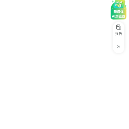
30+
1万+
近80亿
理服务，预计2026年一季度
中国广告新媒体贡献年度大奖
正式上线。
服务行业
服务客户
营业额
中国商务广告协会自媒体委员会突出贡献
奖
第六届中国国际进口博览会溢出效应论
报告
坛“展品变商品”TOP30服务平台
巨量星图最佳合作服务商
巨量引擎&巨量星图默契服务商
巨量引擎服务突破合作伙伴
巨量星图极致贡献合作伙伴
小红书蒲公英优质代理商
小红书蒲公英渠道最佳合作代理商
小红书渠道最具影响力合作伙伴
小红书年度增长力商业合作伙伴