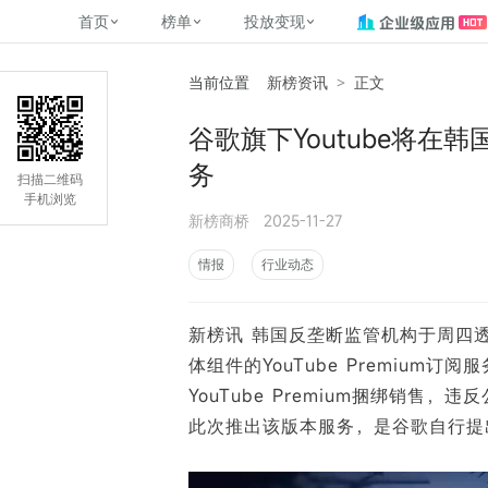
首页
榜单
投放变现
当前位置
新榜资讯
>
正文
新媒体，找新榜
关于新榜
2
榜单
投放变现
新媒体数字资产管理
平台榜
社媒营销推广
管矩阵
NewMedia , NewRank
谷歌旗下Youtube将在韩国
百家号春风计划
覆盖公众号、小红书、抖音等多个
找号做投放，品效加种草
助力企业数字化转型
matrix.newra
榜、达人榜
务
新媒体平台账号的综合影响力榜单
致力于为品牌方、商家提供一站式
实现内容资产高效的获取与精准管
新榜（上海新榜信息技术股份有限
扫描二维码
多平台新媒
（日、周、月）
推广营销服务
理，提升品牌影响力
公司）于2014年11月11日起正式运
手机浏览
搜狐视频自媒
理、数字化
新榜商桥
2025-11-27
营，目前在上海、北京、成都、广
榜
前往
前往
榜单
有赚
州、长沙设有办公室......
字节跳动公益
情报
行业动态
了解更多
快手MCN影响
©
2026
NEWRANK
新榜讯 韩国反垄断监管机构于周四
腾讯公益内容
©
2026
NEWRANK
体组件的YouTube Premium订阅
YouTube Premium捆绑销售
此次推出该版本服务，是谷歌自行提