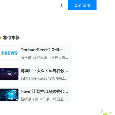
登录/注册
榜
资质&荣誉
以赚钱
放
数据
汇
GEO
数智
金珠宝品牌抖音号影
新榜有赚
.cn
geo.newrank.cn
国家级高新技术企业
相似推荐
行榜
新榜榜单
管理多平台营销投放
洞察品牌在AI回答中的提及，
上海市专精特新企业
找号做投放，品效加种草
业抖音影响力排行榜
放复盘、达人管理、
并行动
Doubao-Seed-2.0-lite升
权威的新媒体影响力排行榜
级 支持全模态理解
上海数字广告领军企业
婴亲子微信影响力排
前往体验
新榜讯 5月7日讯，豆包大模
榜单定制
型家族迎来重要更新，其首款
上海文化企业十佳
全模态理解模型Doubao -
韩国IT巨头Kakao与谷歌
育微信影响力排行榜
Seed - 2.0 - lite升级至新版
上海市第五届十佳创业新秀
达成合作
本。
韩国IT巨头Kakao当地时间2月
校微信影响力排行榜
北京市文化创意创新创业大赛100强企业
12日宣布将与谷歌合作，共同
开发基于Android XR和
Naver计划推出AI购物代
北京市最具投资价值文化创意企业50强
Android移动体验的AI眼镜用
理服务
户体验，并将最新AI技术融入
新榜讯 2月10日讯，韩国互联
中国年度创新成长企业100强
其中。
网头部平台Naver官宣迈入“AI
电商”时代，其计划推出一款
全国内容科技创新创业大赛一等奖
面向购物场景打造的AI购物代