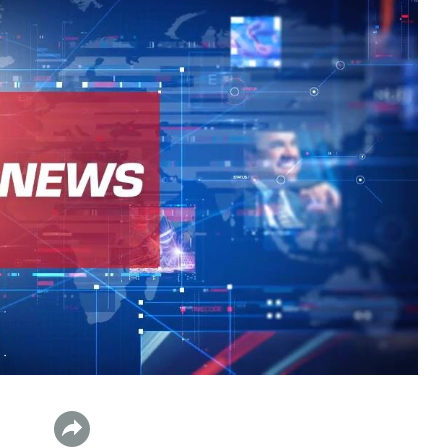
数据生态报告
如体系培训、走访研学、数字大屏、咨询报告、定制API等
产业年度报告》
《内容生态数据报告暨2024展望》
历届新榜大会
新榜介绍