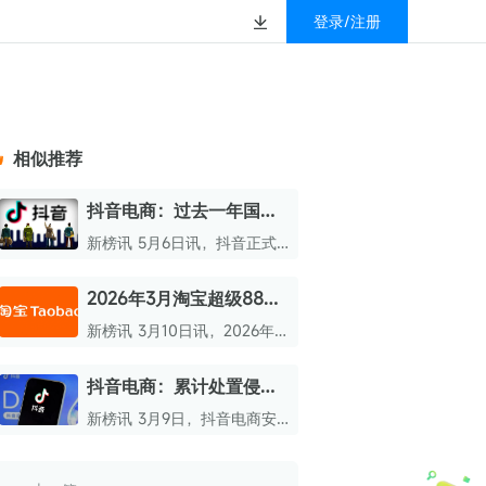
登录/注册
榜
资质&荣誉
以赚钱
放
数据
汇
GEO
数智
金珠宝品牌抖音号影
新榜有赚
.cn
geo.newrank.cn
国家级高新技术企业
相似推荐
行榜
新榜榜单
管理多平台营销投放
洞察品牌在AI回答中的提及，
上海市专精特新企业
找号做投放，品效加种草
业抖音影响力排行榜
放复盘、达人管理、
并行动
抖音电商：过去一年国货
权威的新媒体影响力排行榜
成交额破亿品牌超2000个
上海数字广告领军企业
婴亲子微信影响力排
前往体验
新榜讯 5月6日讯，抖音正式
榜单定制
发布《2026抖音电商国货消
上海文化企业十佳
费数据报告》。
2026年3月淘宝超级88招
育微信影响力排行榜
上海市第五届十佳创业新秀
商规则发布
新榜讯 3月10日讯，2026年3
校微信影响力排行榜
北京市文化创意创新创业大赛100强企业
月淘宝天猫超级88招商规则正
式发布。
抖音电商：累计处置侵权
北京市最具投资价值文化创意企业50强
仿冒达人账号1.1万个，处
新榜讯 3月9日，抖音电商安
中国年度创新成长企业100强
置仿冒带货商品超6700个
全与信任中心再度公布侵权仿
冒带货的典型案例。
全国内容科技创新创业大赛一等奖