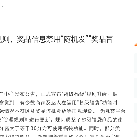
024新榜大会
公众号投放
公众号接单
区域榜
达人变现服务
行业
账号
实现批量高效的私域获客
听社媒
声音
每一个阅读数都可
汇
投
规则，奖品信息禁用“随机发”“奖品盲
MCN机构
北京微信影响力排行榜
中国黄
nk.cn
全平台素人推广
voice.newrank.cn
e.newrank
响力排
青岛财经微信影响力排行榜
体矩阵一站式管
社媒全域声量实时监测、内容
助力品牌
APP社媒推广
体影响力排行
汽车企
提效、智能化分析
智能分析、声誉高效管理
数据，投
辽宁微信影响力排行榜
竞品跟踪
文旅新媒体营销🌴
中国母
贵州微信影响力排行榜
影响力排行榜
行榜
KOL代理投放
湖北微信影响力排行榜
力排行榜
中国体
小红书聚光投放
信任中心发布公告，正式宣布“超级福袋”规则升级。据
生态发展指数
中国高
察觉到，有少数商家及达人在运用“超级福袋”功能时，
际情况不符以及奖品随机发放等违规现象。 为规范平台
袋”管理规则》进行更新。规则调整了超级福袋商品的使
分需大于等于80分方可使用福袋功能。同时，部分类
作为福袋奖品。 新规则着重明确了奖品需具备确定性，