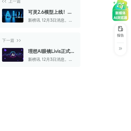
上一篇
30+
1万+
近80亿
中国广告新媒体贡献年度大奖
可灵2.6模型上线！语
服务行业
服务客户
营业额
中国商务广告协会自媒体委员会突出贡献
音、音效与画面一键直
新榜讯 12月3日消息，可
奖
出 重构AI视频创作工
灵正式推出视频生成2.6模
型。
作流
第六届中国国际进口博览会溢出效应论
报告
坛“展品变商品”TOP30服务平台
下一篇
巨量星图最佳合作服务商
理想AI眼镜Livis正式上
市，进军千亿规模AI眼
新榜讯 12月3日消息，理
巨量引擎&巨量星图默契服务商
镜市场
想正式发布首款AI眼镜
Livis，该产品售价1999元
巨量引擎服务突破合作伙伴
起，叠加国家补贴后低至
1699元起。
巨量星图极致贡献合作伙伴
小红书蒲公英优质代理商
小红书蒲公英渠道最佳合作代理商
小红书渠道最具影响力合作伙伴
小红书年度增长力商业合作伙伴