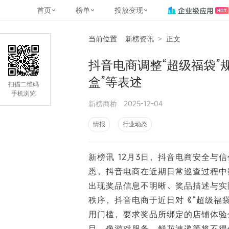
首页
榜单
投放变现
当前位置
新榜资讯
>
正文
新媒体，找新榜
关于新榜
2
榜单
投放变现
新媒体数字资产管理
平台榜
社媒营销推广
管矩阵
NewMedia , NewRank
抖音电商调整“超级福袋”
百家号春风计划
覆盖公众号、小红书、抖音等多个
找号做投放，品效加种草
助力企业数字化转型
matrix.newra
榜、达人榜
盒”等表述
新媒体平台账号的综合影响力榜单
致力于为品牌方、商家提供一站式
实现内容资产高效的获取与精准管
新榜（上海新榜信息技术股份有限
扫描二维码
多平台新媒
（日、周、月）
推广营销服务
理，提升品牌影响力
公司）于2014年11月11日起正式运
手机浏览
搜狐视频自媒
理、数字化
新榜商桥
2025-12-04
营，目前在上海、北京、成都、广
榜
前往
前往
榜单
有赚
州、长沙设有办公室......
字节跳动公益
情报
行业动态
了解更多
快手MCN影响
©
2026
NEWRANK
新榜讯 12月3日，抖音电商安全与
腾讯公益内容
©
2026
NEWRANK
悉，抖音电商在近期日常巡查过程中
出现奖品信息不明晰、奖品描述与实
秩序，抖音电商于近日对《“超级福
用门槛，要求奖品所绑定的店铺体验
目，像游戏服务、鲜花速递等将不得