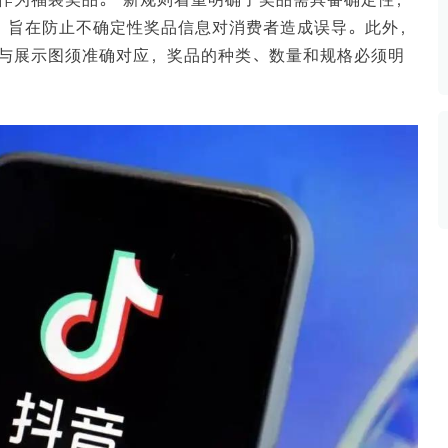
数据生态报告
述，旨在防止不确定性奖品信息对消费者造成误导。此外，
如体系培训、走访研学、数字大屏、咨询报告、定制API等
产业年度报告》
《内容生态数据报告暨2024展望》
与展示图须准确对应，奖品的种类、数量和规格必须明
历届新榜大会
新榜介绍