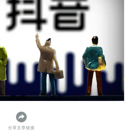
数据生态报告
如体系培训、走访研学、数字大屏、咨询报告、定制API等
产业年度报告》
《内容生态数据报告暨2024展望》
历届新榜大会
新榜介绍
分享文章链接