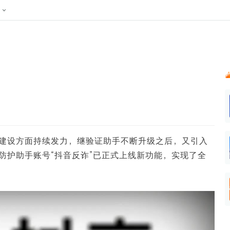
024新榜大会
公众号投放
公众号接单
区域榜
达人变现服务
行业
账号
实现批量高效的私域获客
听社媒
声音
每一个阅读数都可
汇
投
MCN机构
北京微信影响力排行榜
中国黄
nk.cn
全平台素人推广
voice.newrank.cn
e.newrank
响力排
青岛财经微信影响力排行榜
体矩阵一站式管
社媒全域声量实时监测、内容
助力品牌
APP社媒推广
体影响力排行
汽车企
提效、智能化分析
智能分析、声誉高效管理
数据，投
辽宁微信影响力排行榜
竞品跟踪
文旅新媒体营销🌴
中国母
贵州微信影响力排行榜
影响力排行榜
行榜
KOL代理投放
能力建设方面持续发力，继验证助手不断升级之后，又引入
湖北微信影响力排行榜
力排行榜
中国体
小红书聚光投放
防护助手账号“抖音反诈”已正式上线新功能，实现了全
生态发展指数
中国高