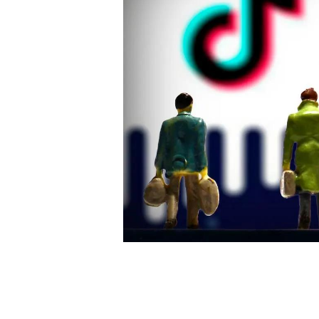
白皮书
增值服务：提供
©
2026
NEWRANK
《2024内容
新榜指数
©
2026
NEWRANK