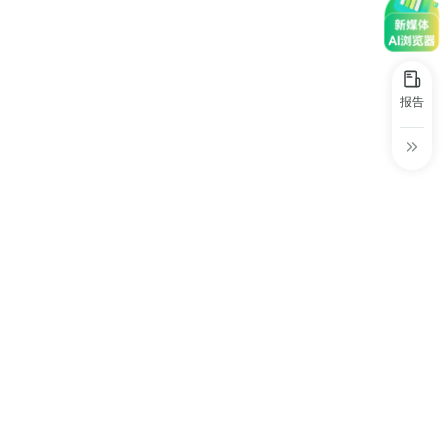
30+
1万+
近80亿
中国广告新媒体贡献年度大奖
服务行业
服务客户
营业额
中国商务广告协会自媒体委员会突出贡献
奖
报告
第六届中国国际进口博览会溢出效应论
坛“展品变商品”TOP30服务平台
巨量星图最佳合作服务商
巨量引擎&巨量星图默契服务商
巨量引擎服务突破合作伙伴
巨量星图极致贡献合作伙伴
小红书蒲公英优质代理商
小红书蒲公英渠道最佳合作代理商
小红书渠道最具影响力合作伙伴
小红书年度增长力商业合作伙伴