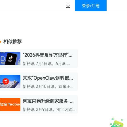
登录/注册
榜
资质&荣誉
以赚钱
放
数据
汇
GEO
数智
金珠宝品牌抖音号影
新榜有赚
.cn
geo.newrank.cn
国家级高新技术企业
相似推荐
行榜
新榜榜单
管理多平台营销投放
洞察品牌在AI回答中的提及，
上海市专精特新企业
找号做投放，品效加种草
业抖音影响力排行榜
放复盘、达人管理、
并行动
“2026抖音反诈万里行”南
权威的新媒体影响力排行榜
京站活动举办
上海数字广告领军企业
婴亲子微信影响力排
前往体验
新榜讯 7月1日讯，6月30
榜单定制
日，“2026抖音反诈万里行”南
上海文化企业十佳
京站活动盛大启幕。
京东“OpenClaw远程部署
育微信影响力排行榜
上海市第五届十佳创业新秀
服务”上线
新榜讯 3月10日讯，京东正式
校微信影响力排行榜
北京市文化创意创新创业大赛100强企业
上线“OpenClaw远程部署服
务”。
淘宝闪购升级商家服务 上
北京市最具投资价值文化创意企业50强
线“餐品补发”等多功能
新榜讯 2月9日讯，淘宝闪购
中国年度创新成长企业100强
近日官宣对“商家服务工具
箱”进行升级。
全国内容科技创新创业大赛一等奖