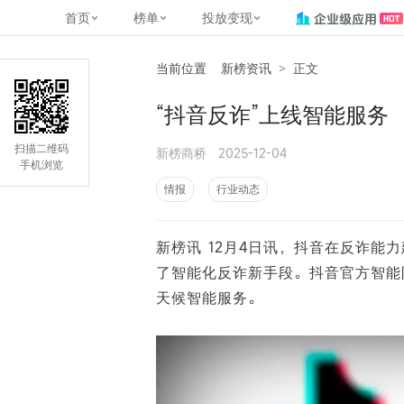
首页
榜单
投放变现
当前位置
新榜资讯
>
正文
新媒体，找新榜
关于新榜
2
榜单
投放变现
新媒体数字资产管理
平台榜
社媒营销推广
管矩阵
NewMedia , NewRank
“抖音反诈”上线智能服务
百家号春风计划
覆盖公众号、小红书、抖音等多个
找号做投放，品效加种草
助力企业数字化转型
matrix.newra
榜、达人榜
新媒体平台账号的综合影响力榜单
致力于为品牌方、商家提供一站式
实现内容资产高效的获取与精准管
新榜（上海新榜信息技术股份有限
扫描二维码
新榜商桥
2025-12-04
多平台新媒
（日、周、月）
推广营销服务
理，提升品牌影响力
公司）于2014年11月11日起正式运
手机浏览
搜狐视频自媒
理、数字化
营，目前在上海、北京、成都、广
榜
前往
前往
榜单
有赚
情报
行业动态
州、长沙设有办公室......
字节跳动公益
了解更多
新榜讯 12月4日讯，抖音在反诈
快手MCN影响
©
2026
NEWRANK
了智能化反诈新手段。抖音官方智能
腾讯公益内容
©
2026
NEWRANK
天候智能服务。