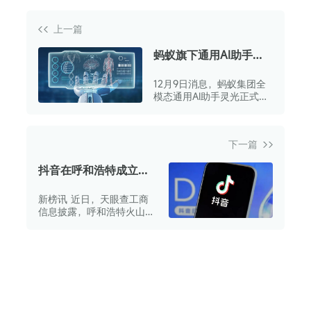
上一篇
蚂蚁旗下通用AI助手灵
光上线网页版
12月9日消息，蚂蚁集团全
模态通用AI助手灵光正式推
出网页版，补全了灵光的多
端生态。
下一篇
抖音在呼和浩特成立火
山引擎公司，注册资本
新榜讯 近日，天眼查工商
100万
信息披露，呼和浩特火山引
擎科技有限公司正式成立。