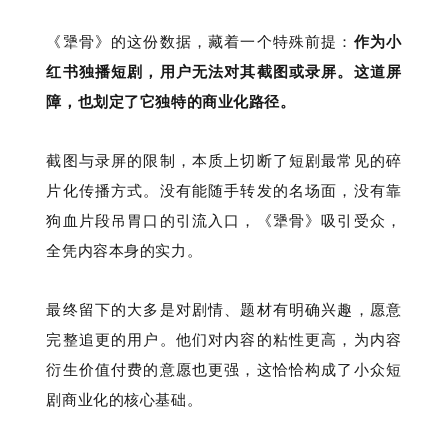
《犟骨》的这份数据，藏着一个特殊前提：
作为小
红书独播短剧，用户无法对其截图或录屏。
这道屏
障，也划定了它独特的商业化路径。
截图与录屏的限制，本质上切断了短剧最常见的碎
片化传播方式。没有能随手转发的名场面，没有靠
狗血片段吊胃口的引流入口，《犟骨》吸引受众，
全凭内容本身的实力。
最终留下的
大
多是对剧情、题材有明确兴趣，愿意
完整追更的用户。他们对内容的粘性更高，为内容
衍生价值付费的意愿也更强，这恰恰构成了小众短
剧商业化的核心基础。