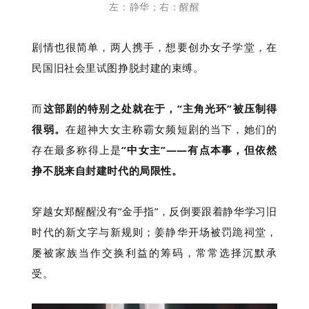
左：静华；右：醒醒
剧情也很简单，两人携手，想要创办女子学堂，在
民国旧社会里试图挣脱封建的束缚。
而
这部剧的
特别之处就在于，“主角光环”被压制得
很弱。
在超神大女主称霸女频短剧的当下，她们的
存在最多称得上是
“中女主”——有点本事，但依然
挣不脱来自封建时代的局限性。
穿越女郑醒醒没有“金手指”，反倒要跟着静华学习旧
时代的新文字与新规则；姜静华开场被罚跪祠堂，
屡被家族当作交换利益的筹码，常常选择沉默承
受。