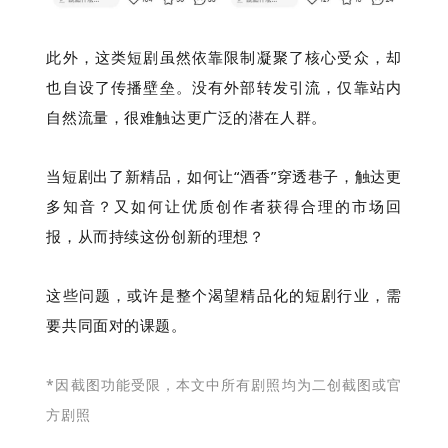
此外，
这类短剧虽然依靠限制凝聚了核心受众，却
也自设了传播壁垒。没有外部转发引流，仅靠站内
自然流量，很难触达更广泛的潜在人群。
当短剧出了新精品，
如何让“酒香”穿透巷子，触达更
多知音？
又如何让优质创作者
获得合理的市场回
报，从而持续这份创新的理想？
这
些问题，
或许是整个渴望精品化的短剧行业，需
要共同面对的课题。
*因截图功能受限，本文中所有剧照均为二创截图或官
方剧照