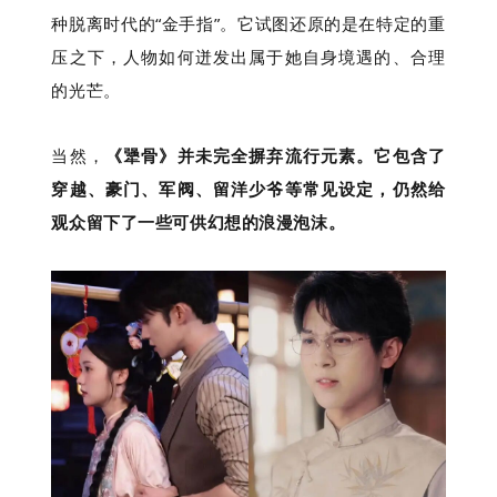
种脱离时代的“金手指”。它试图还原的是在特定的重
压之下，人物如何迸发出属于她自身境遇的、合理
的光芒。
当然，
《犟骨》并未完全摒弃流行元素。它包含了
穿越、豪门、军阀、留洋少爷等常见设定，仍然给
观众留下了一些可供幻想的浪漫泡沫。