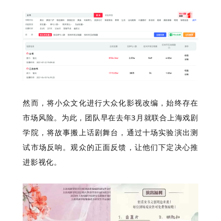
然而，将小众文化进行大众化影视改编，始终存在
市场风险。为此，团队早在去年3月就联合上海戏剧
学院，将故事搬上话剧舞台，通过十场实验演出测
试市场反响。观众的正面反馈，让他们下定决心推
进影视化。