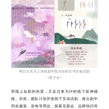
鸣白文化与上海戏剧学院共创的女书实验话剧
《君子女》
而线上短剧的热度，又反过来为IP的线下延伸铺
路。目前
，
团队计划开发线下互动话剧，推出剧中
同款服装、首饰等周边，探索见面会、品牌快闪等