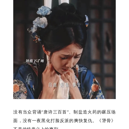
没有当众背诵“唐诗三百首”、制盐造火药的碾压场
面，没有一夜黑化打脸反派的爽快复仇。《犟骨》