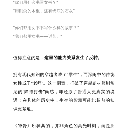
“你们用什么书写女书？”
“用削尖的木棍，还有锅底的石灰”
“你们都用女书书写什么样的故事？”
“我们都用女书——诉苦。”
值得注意的是，
这里的能力关系发生了反转。
拥有现代知识的穿越者成了“学生”，而深闺中的传统
女性成了“老师”。这一倒置，打破了穿越题材短剧常
见的“降维打击”爽感，却还原了普通人更真实的境
遇：在具体的历史中，生存的智慧可能比超前的知
识更紧迫。
《犟骨》所剥离的，并非角色的高光时刻，而是那