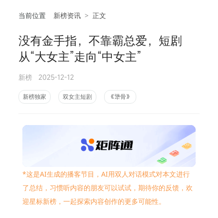
当前位置
新榜资讯
>
正文
没有金手指，不靠霸总爱，短剧
相
从“大女主”走向“中女主”
新榜
2025-12-12
新榜独家
双女主短剧
《犟骨》
*这是AI生成的播客节目，AI用双人
对话模式对本文进行
了总结，习惯听内容的朋友可以试试，期待你的反馈，欢
迎星标新榜，一起
探索内容创作的更多
可能性。