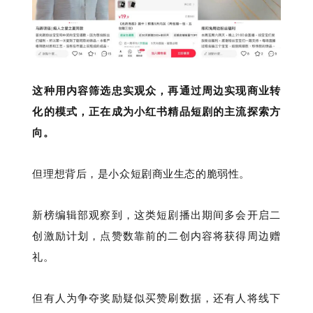
这种用内容筛选忠实观众，再通过周边实现商业转
化的
模式，正在成为小红书精品短剧的主流探索方
向。
但理想背后，是小众短剧商业生态的脆弱性。
新榜编辑部观察到，
这类短剧播出期间多会开启二
创激励计划，点赞数靠前的二创内容将获得周边赠
礼。
但有人为争夺奖励疑似买赞刷数据，还有人将线下