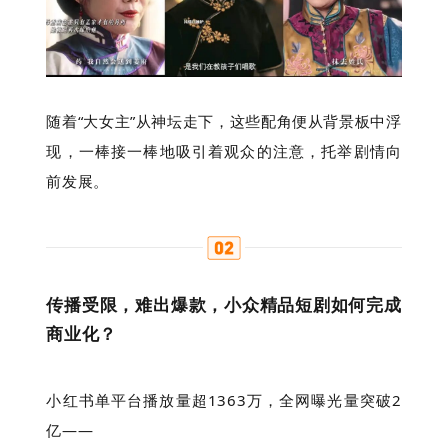
随着“大女主”从神坛走下，
这些配角便从背景板中浮
现，一棒接一棒地吸引着观众的注意，托举剧情向
前发展。
传播受限，难出爆款，小众精品短剧如何完成
商业化？
小红书单平台播放量超1363万，全网曝光量突破2
亿——