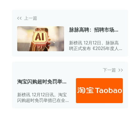
上一篇
脉脉高聘：招聘市场回
暖，AI岗位量单月暴涨11
新榜讯 12月12日，脉脉高
倍
聘正式发布《2025年度人
才迁徙报告》（以下简称
《报告》）。
下一篇
淘宝闪购超时免罚举措
全面落地 覆盖全国直营
新榜讯 12月12日讯，淘宝
城市
闪购超时免罚举措已在全国
直营城市面向众包骑士全面
落地。