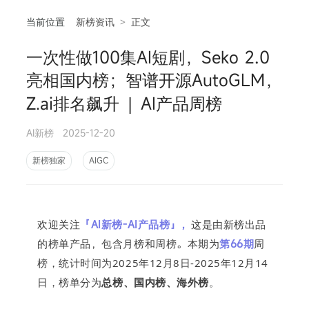
当前位置
新榜资讯
>
正文
一次性做100集AI短剧，Seko 2.0
相
亮相国内榜；智谱开源AutoGLM，
Z.ai排名飙升 | AI产品周榜
AI新榜
2025-12-20
新榜独家
AIGC
欢迎关注
「AI新榜-AI产品榜」，
这是由新榜出品
的榜单产品，包含月榜和周榜。本期为
第66期
周
榜，统计时间为2025年12月8日-2025年12月14
日，
榜单分为
总榜、国内榜、
海外榜
。