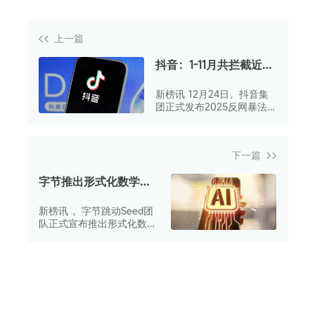
上一篇
抖音：1-11月共拦截近1.2
亿条涉网暴违规评论，
新榜讯 12月24日，抖音集
处置账号超41万个
团正式发布2025反网暴法
律咨询服务报告。
下一篇
字节推出形式化数学推
理专用模型Seed
新榜讯 ，字节跳动Seed团
Prover 1.5
队正式宣布推出形式化数学
推理专用模型Seed Prover
1.5。