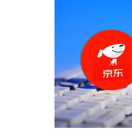
白皮书
增值服务：提供
©
2026
NEWRANK
《2024内容
新榜指数
©
2026
NEWRANK