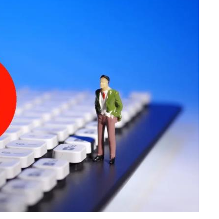
数据生态报告
如体系培训、走访研学、数字大屏、咨询报告、定制API等
产业年度报告》
《内容生态数据报告暨2024展望》
历届新榜大会
新榜介绍