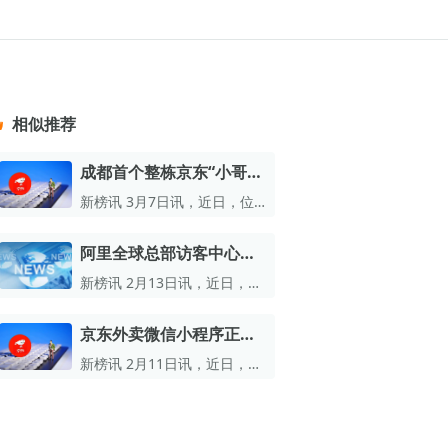
榜
资质&荣誉
以赚钱
放
数据
汇
GEO
数智
相似推荐
金珠宝品牌抖音号影
新榜有赚
.cn
geo.newrank.cn
国家级高新技术企业
行榜
新榜榜单
管理多平台营销投放
成都首个整栋京东“小哥之
洞察品牌在AI回答中的提及，
上海市专精特新企业
找号做投放，品效加种草
业抖音影响力排行榜
放复盘、达人管理、
并行动
家”正式挂牌
权威的新媒体影响力排行榜
新榜讯 3月7日讯，近日，位
上海数字广告领军企业
婴亲子微信影响力排
于成都金牛区木龙湾社区的京
前往体验
榜单定制
东“小哥之家”正式挂牌。
阿里全球总部访客中心获
上海文化企业十佳
无障碍环境最高等级三星
育微信影响力排行榜
新榜讯 2月13日讯，近日，阿
上海市第五届十佳创业新秀
级认证
里巴巴全球总部访客中心成功
校微信影响力排行榜
获得无障碍环境最高等级三星
北京市文化创意创新创业大赛100强企业
京东外卖微信小程序正式
级认证，成为互联网行业首个
上线
北京市最具投资价值文化创意企业50强
获此殊荣的企业。
新榜讯 2月11日讯，近日，京
东外卖微信小程序正式上线。
中国年度创新成长企业100强
全国内容科技创新创业大赛一等奖