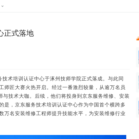
024新榜大会
公众号投放
公众号接单
区域榜
达人变现服务
行业
心正式落地
实现批量高效的私域获客
每一个阅读数都可
账号
听社媒
声音
汇
投
MCN机构
北京微信影响力排行榜
中国黄
ank.cn
全平台素人推广
voice.newrank.cn
e.newrank
响力排
青岛财经微信影响力排行榜
体矩阵一站式管
社媒全域声量实时监测、内容
助力品牌
APP社媒推广
体影响力排行
汽车企
提效、智能化分析
智能分析、声誉高效管理
数据，投
辽宁微信影响力排行榜
文旅新媒体营销🌴
竞品跟踪
中国母
贵州微信影响力排行榜
影响力排行榜
行榜
KOL代理投放
服务技术培训认证中心于涿州技师学院正式落成。与此同
湖北微信影响力排行榜
力排行榜
中国体
工师匠大赛火热开启。经过一番激烈较量，从逾万名员
小红书聚光投放
程师与技术大咖。后续，他们将投身到京东服务维修、安装
生态发展指数
中国高
的是，京东服务技术培训认证中心作为中国首个横跨多
数万名安装维修工程师提升技能水平，为安装维修行业