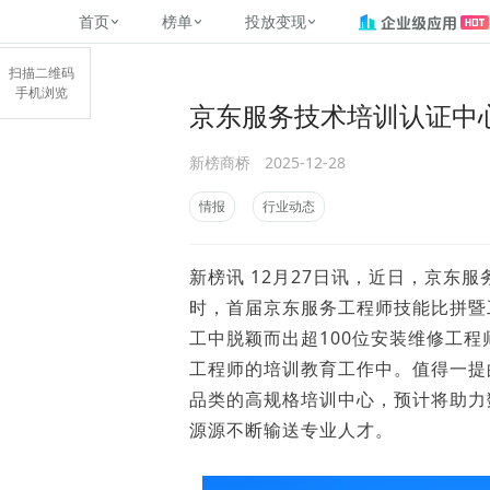
首页
榜单
投放变现
新媒体，找新榜
关于新榜
2
榜单
投放变现
新媒体数字资产管理
平台榜
社媒营销推广
京东服务技术培训认证中
管矩阵
NewMedia , NewRank
百家号春风计划
覆盖公众号、小红书、抖音等多个
找号做投放，品效加种草
助力企业数字化转型
matrix.newr
扫描二维码
新榜商桥
2025-12-28
榜、达人榜
新媒体平台账号的综合影响力榜单
致力于为品牌方、商家提供一站式
实现内容资产高效的获取与精准管
新榜（上海新榜信息技术股份有限
手机浏览
多平台新媒
（日、周、月）
推广营销服务
理，提升品牌影响力
公司）于2014年11月11日起正式
搜狐视频自媒
情报
行业动态
理、数字化
运营，目前在上海、北京、成都、
榜
前往
前往
榜单
有赚
广州、长沙设有办公室......
字节跳动公益
新榜讯 12月27日讯，近日，京东
了解更多
快手MCN影响
时，首届京东服务工程师技能比拼暨
©
2026
NEWRANK
工中脱颖而出超100位安装维修工
腾讯公益内容
©
2026
NEWRANK
工程师的培训教育工作中。值得一提
品类的高规格培训中心，预计将助力
源源不断输送专业人才。