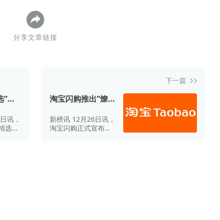
分享文章链接
下一篇
选“青
淘宝闪购推出“燎
发布
原深耕计划”，加
8日讯，
新榜讯 12月26日讯，
大服务商培育与AI
音精选青
淘宝闪购正式宣布启
技术支持
计划年
动“燎原深耕计划”。
。