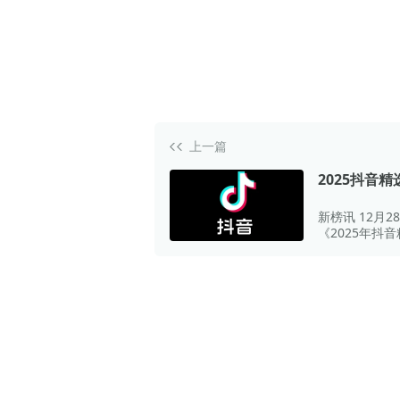
上一篇
2025抖音精
创计划”年报
新榜讯 12月2
《2025年抖
年创作者成长
报》正式发布