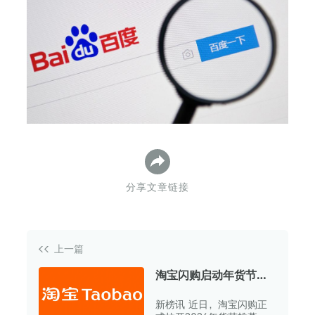
下
分享文章链接
上一篇
淘宝闪购启动年货节，
30分钟“马上到家”
新榜讯 近日，淘宝闪购正