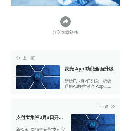
下
分享文章链接
上一篇
灵光 App 功能全面升级
新榜讯 2月2日消息，蚂蚁
通用AI助手“灵光”App上
新，其核心功能“闪应用”迎
来全面升级，上传图片即可
生成应用，API能力也得到
下一篇
全面增强。
支付宝集福2月3日开
启：新增“健康福”红
新榜讯 2026年春节“支付宝
包，由蚂蚁阿福发放