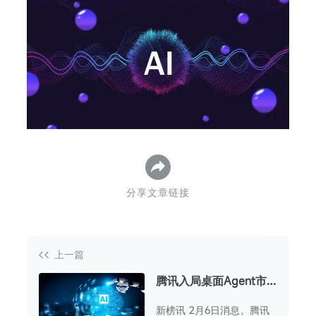
下
分享文章链接
上一篇
腾讯入局桌面Agent市
场，产品WorkBuddy启
新榜讯 2月6日消息，腾讯
动内测