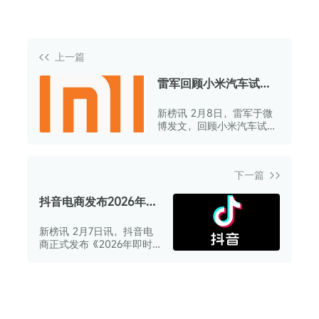
上一篇
雷军回顾小米汽车试验
室直播
新榜讯 2月8日，雷军于微
博发文，回顾小米汽车试验
室直播情况。
下一篇
抖音电商发布2026年即
时零售情人节鲜花大促
新榜讯 2月7日讯，抖音电
公告
商正式发布《2026年即时
零售情人节鲜花大促公
告》。