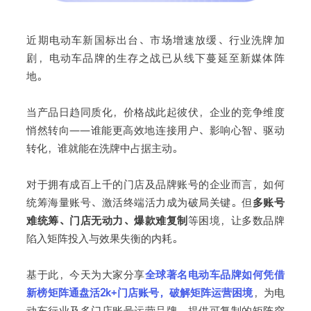
近期电动车新国标出台、市场增速放缓、行业洗牌加
剧，电动车品牌的生存之战已从线下蔓延至新媒体阵
下
地。
当产品日趋同质化，价格战此起彼伏，企业的竞争维度
悄然转向——谁能更高效地连接用户、影响心智、驱动
转化，谁就能在洗牌中占据主动。
对于拥有成百上千的门店及品牌账号的企业而言，如何
统筹海量账号、激活终端活力成为破局关键。但
多账号
难统筹、门店无动力、爆款难复制
等困境，让多数品牌
陷入矩阵投入与效果失衡的内耗。
基于此，今天为大家分享
全球著名电动车品牌如何凭借
新榜矩阵通盘活2k+门店账号，破解矩阵运营困境
，为电
动车行业及多门店账号运营品牌，提供可复制的矩阵突