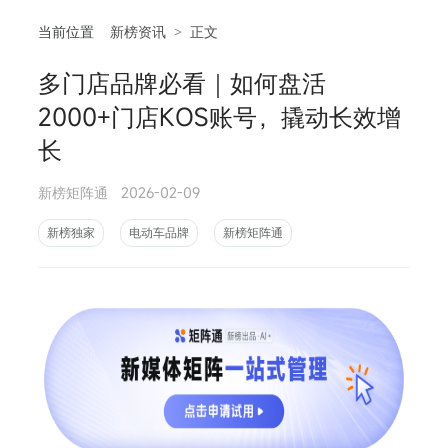
当前位置
新榜资讯
>
正文
多门店品牌必看｜如何盘活
相
2000+门店KOS账号，撬动长效增
长
新榜矩阵通
2026-02-09
新榜独家
电动车品牌
新榜矩阵通