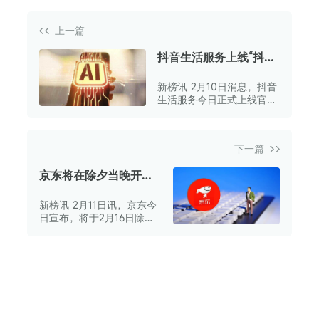
上一篇
抖音生活服务上线“抖省
省”团购App
新榜讯 2月10日消息，抖音
生活服务今日正式上线官方
团购App“抖省省”。
下一篇
京东将在除夕当晚开
启“月黑风高”超级盛典
新榜讯 2月11日讯，京东今
派发30亿红包
日宣布，将于2月16日除夕
当晚8点盛大开启“月黑风
高”超级盛典，诚邀广大用
户共同瓜分30亿红包并赢取
实物大奖。