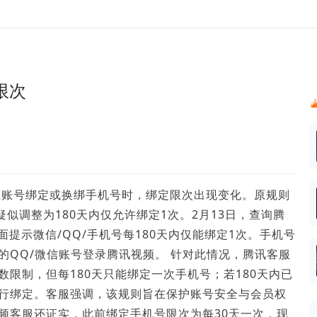
024新榜大会
公众号投放
公众号接单
区域榜
达人变现服务
行业
实现批量高效的私域获客
每一个阅读数都可
账号
听社媒
声音
汇
投
限次
MCN机构
北京微信影响力排行榜
中国黄
ank.cn
全平台素人推广
voice.newrank.cn
e.newrank
响力排
青岛财经微信影响力排行榜
体矩阵一站式管
社媒全域声量实时监测、内容
助力品牌
APP社媒推广
体影响力排行
汽车企
提效、智能化分析
智能分析、声誉高效管理
数据，投
辽宁微信影响力排行榜
文旅新媒体营销🌴
竞品跟踪
中国母
贵州微信影响力排行榜
影响力排行榜
行榜
KOL代理投放
在账号绑定或换绑手机号时，绑定限次出现变化。原规则
湖北微信影响力排行榜
力排行榜
中国体
小红书聚光投放
疑似调整为180天内仅允许绑定1次。2月13日，查询腾
生态发展指数
中国高
面提示微信/QQ/手机号每180天内仅能绑定1次。手机号
的QQ/微信账号登录腾讯视频。 针对此情况，腾讯客服
限制，但每180天只能绑定一次手机号；若180天内已
行绑定。客服强调，该规则旨在保护账号安全与会员权
频客服还证实，此前绑定手机号限次为每30天一次，现