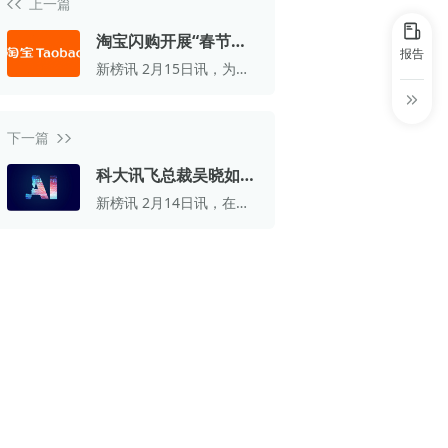
上一篇
30+
1万+
近80亿
中国广告新媒体贡献年度大奖
淘宝闪购开展“春节不
服务行业
服务客户
营业额
报告
中国商务广告协会自媒体委员会突出贡献
打烊”老年助餐行动
新榜讯 2月15日讯，为应
奖
对春节期间高龄、独居老
人“吃饭难”状况，淘宝闪
第六届中国国际进口博览会溢出效应论
购连续第三年开启“春节不
坛“展品变商品”TOP30服务平台
下一篇
打烊”老年助餐行动。
巨量星图最佳合作服务商
科大讯飞总裁吴晓如：
AI办公本全年营收超
新榜讯 2月14日讯，在科
巨量引擎&巨量星图默契服务商
10亿元
大讯飞公司年会上，总裁
吴晓如发表演讲透露，到
巨量引擎服务突破合作伙伴
2025年，全球AI产业竞争
已达白热化程度，科大讯
巨量星图极致贡献合作伙伴
飞在算力资源受限、行业
竞争加剧等多重压力之
小红书蒲公英优质代理商
下，仍取得了稳健增长的
佳绩。
小红书蒲公英渠道最佳合作代理商
小红书渠道最具影响力合作伙伴
小红书年度增长力商业合作伙伴