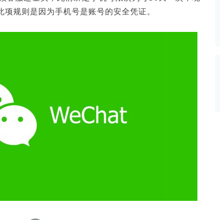
数据生态报告
级此项规则是因为手机号是账号的安全凭证。
如体系培训、走访研学、数字大屏、咨询报告、定制API等
产业年度报告》
《内容生态数据报告暨2024展望》
历届新榜大会
新榜介绍