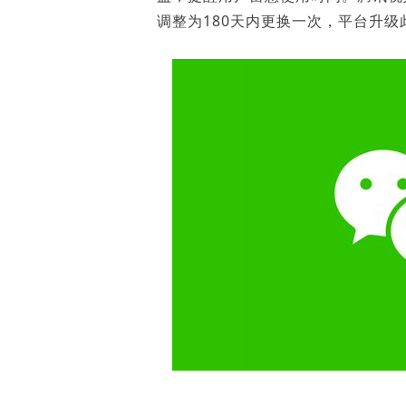
白皮书
调整为180天内更换一次，平台升
增值服务：提供
©
2026
NEWRANK
《2024内容
新榜指数
©
2026
NEWRANK