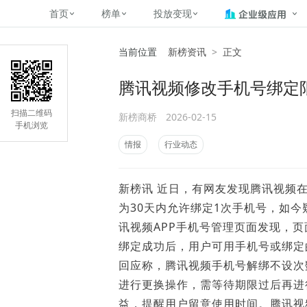
首页
榜单
投放变现
当前位置
新榜资讯
>
正文
新媒体，找新榜
关于新榜
2
榜单
投放变现
新媒体数字资产管理
平台榜
社媒营销推广
管矩阵
NewMedia , NewRank
腾讯视频修改手机号绑定
百家号春风计划
覆盖公众号、小红书、抖音等多个
找号做投放，品效加种草
助力企业数字化转型
matrix.newr
榜、达人榜
新媒体平台账号的综合影响力榜单
致力于为品牌方、商家提供一站式
实现内容资产高效的获取与精准管
新榜（上海新榜信息技术股份有限
扫描二维码
新榜商桥
2026-02-15
多平台新媒
（日、周、月）
推广营销服务
理，提升品牌影响力
公司）于2014年11月11日起正式
手机浏览
搜狐视频自媒
理、数字化
运营，目前在上海、北京、成都、
榜
前往
前往
榜单
有赚
情报
行业动态
广州、长沙设有办公室......
字节跳动公益
了解更多
新榜讯 近日，有网友发现腾讯视频
快手MCN影响
©
2026
NEWRANK
为30天内允许绑定1次手机号，如今
腾讯公益内容
©
2026
NEWRANK
讯视频APP手机号管理页面发现，页
绑定成功后，用户可用手机号或绑定
回应称，腾讯视频手机号解绑不设次数
进行更换操作，需等待期限过后再进
益，提醒用户留意使用时间。腾讯视