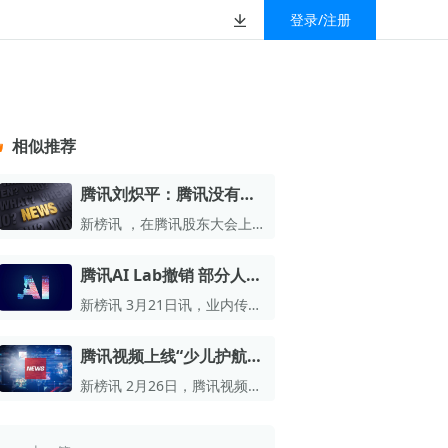
登录/注册
榜
资质&荣誉
以赚钱
放
数据
汇
GEO
数智
金珠宝品牌抖音号影
新榜有赚
.cn
geo.newrank.cn
国家级高新技术企业
相似推荐
行榜
新榜榜单
管理多平台营销投放
洞察品牌在AI回答中的提及，
上海市专精特新企业
找号做投放，品效加种草
业抖音影响力排行榜
放复盘、达人管理、
并行动
腾讯刘炽平：腾讯没有大
权威的新媒体影响力排行榜
裁员计划
上海数字广告领军企业
婴亲子微信影响力排
前往体验
新榜讯 ，在腾讯股东大会上，
榜单定制
针对“腾讯是否会大裁员”这一
上海文化企业十佳
问题，腾讯总裁刘炽平作出回
腾讯AI Lab撤销 部分人员
育微信影响力排行榜
应，明确表示腾讯肯定没有大
上海市第五届十佳创业新秀
并入混元大模型团队
裁员计划，还指出腾讯与硅谷
新榜讯 3月21日讯，业内传出
校微信影响力排行榜
公司存在差异。
北京市文化创意创新创业大赛100强企业
消息，腾讯TEG技术工程事业
群的组织架构出现部分调整。
腾讯视频上线“少儿护航计
北京市最具投资价值文化创意企业50强
划”
新榜讯 2月26日，腾讯视频官
中国年度创新成长企业100强
宣正式推出“少儿护航计划”，
同时上线专属页面。
全国内容科技创新创业大赛一等奖