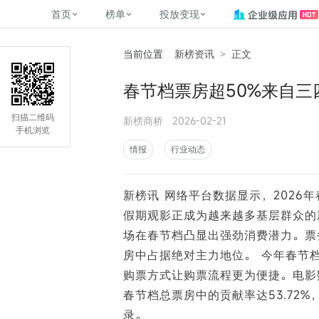
首页
榜单
投放变现
当前位置
新榜资讯
>
正文
新媒体，找新榜
关于新榜
2
榜单
投放变现
新媒体数字资产管理
平台榜
社媒营销推广
管矩阵
NewMedia , NewRank
春节档票房超50%来自三
百家号春风计划
覆盖公众号、小红书、抖音等多个
找号做投放，品效加种草
助力企业数字化转型
matrix.newra
榜、达人榜
新媒体平台账号的综合影响力榜单
致力于为品牌方、商家提供一站式
实现内容资产高效的获取与精准管
新榜（上海新榜信息技术股份有限
扫描二维码
新榜商桥
2026-02-21
多平台新媒
（日、周、月）
推广营销服务
理，提升品牌影响力
公司）于2014年11月11日起正式运
手机浏览
搜狐视频自媒
理、数字化
营，目前在上海、北京、成都、广
榜
前往
前往
榜单
有赚
情报
行业动态
州、长沙设有办公室......
字节跳动公益
了解更多
新榜讯 网络平台数据显示，2026
快手MCN影响
©
2026
NEWRANK
假期观影正成为越来越多基层群众的
腾讯公益内容
©
2026
NEWRANK
场在春节档凸显出强劲消费潜力。票
房中占据绝对主力地位。 今年春节
购票方式让购票流程更为便捷。电影
春节档总票房中的贡献率达53.72
录。