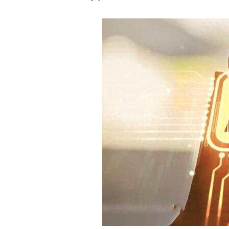
白皮书
增值服务：提供
©
2026
NEWRANK
《2024内容
新榜指数
©
2026
NEWRANK