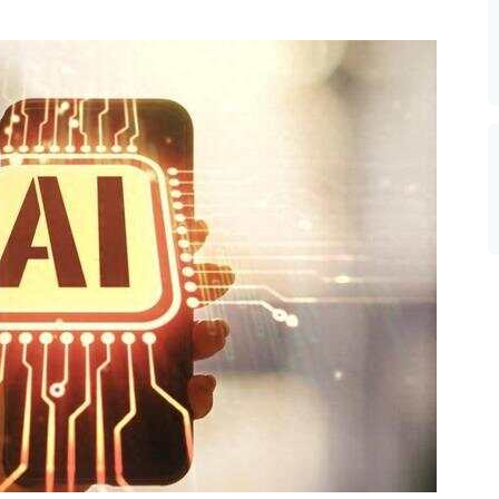
数据生态报告
如体系培训、走访研学、数字大屏、咨询报告、定制API等
产业年度报告》
《内容生态数据报告暨2024展望》
历届新榜大会
新榜介绍