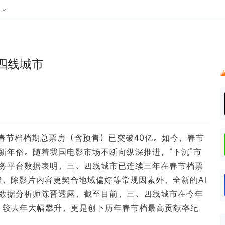
024新榜大会
公众号投放
公众号接单
区域榜
达人变现服务
行业
账号
实现批量高效的私域获客
听社媒
声音
每一个阅读数都可
汇
投
四线城市
MCN机构
北京微信影响力排行榜
中国黄
nk.cn
全平台素人推广
voice.newrank.cn
e.newrank
响力排
青岛财经微信影响力排行榜
体矩阵一站式管
社媒全域声量实时监测、内容
助力品牌
APP社媒推广
体影响力排行
汽车企
提效、智能化分析
智能分析、声誉高效管理
数据，投
辽宁微信影响力排行榜
竞品跟踪
文旅新媒体营销🌴
中国母
贵州微信影响力排行榜
影响力排行榜
行榜
KOL代理投放
年春节档档期总票房（含预售）已突破40亿。如今，春节
湖北微信影响力排行榜
力排行榜
中国体
小红书聚光投放
新年俗。随着我国电影市场不断向纵深推进，“下沉”市
生态发展指数
中国高
务平台数据表明，三、四线城市已连续三年在春节档票
档，除影片内容更契合地域偏好等常规因素外，全新的AI
数据分析师陈晋透露，截至目前，三、四线城市在今年
%，较去年大幅攀升，更是创下历年春节档最高贡献率纪