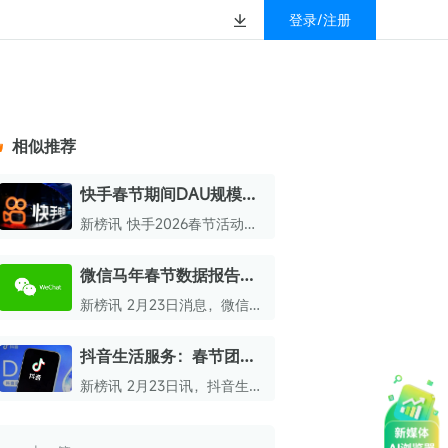
登录/注册
榜
资质&荣誉
以赚钱
放
数据
汇
GEO
数智
金珠宝品牌抖音号影
新榜有赚
.cn
geo.newrank.cn
国家级高新技术企业
相似推荐
行榜
新榜榜单
管理多平台营销投放
洞察品牌在AI回答中的提及，
上海市专精特新企业
找号做投放，品效加种草
业抖音影响力排行榜
放复盘、达人管理、
并行动
快手春节期间DAU规模再
权威的新媒体影响力排行榜
创新高，“摇红包”用户增
上海数字广告领军企业
婴亲子微信影响力排
前往体验
新榜讯 快手2026春节活动圆
榜单定制
长超60%
满收官！平台最新数据表明，
上海文化企业十佳
在“摇发财树”等红包玩法以及
微信马年春节数据报告：
育微信影响力排行榜
年味主题活动的强力带动下，
上海市第五届十佳创业新秀
旅行、生活娱乐双双涨两
快手DAU规模再创新高，连续
新榜讯 2月23日消息，微信团
校微信影响力排行榜
成
两年在春节期间实现峰值突
北京市文化创意创新创业大赛100强企业
队当日发布了2026春节数据
破。
报告。
抖音生活服务：春节团圆
北京市最具投资价值文化创意企业50强
饭套餐订单量增长216%
新榜讯 2月23日讯，抖音生活
中国年度创新成长企业100强
服务今日发布2026年春节消
费数据。
全国内容科技创新创业大赛一等奖