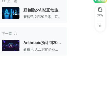
上一篇
30+
1万+
近80亿
中国广告新媒体贡献年度大奖
豆包除夕AI总互动达19
服务行业
服务客户
营业额
中国商务广告协会自媒体委员会突出贡献
亿次
报告
新榜讯 2月20日讯，豆包
奖
方面公布，除夕当日，豆
包借助总台春晚，为全国
第六届中国国际进口博览会溢出效应论
观众送出超10万份科技好
坛“展品变商品”TOP30服务平台
下一篇
礼与现金红包，助力大家
生成超5000万张新春头
巨量星图最佳合作服务商
Anthropic预计到2029
像，写下超1亿条祝福语，
AI总互动量达19亿次。
年将向亚马逊、谷歌和
新榜讯 人工智能企业
巨量引擎&巨量星图默契服务商
微软支付至少800亿美
Anthropic预计到2029年
将向亚马逊、谷歌和微软
巨量引擎服务突破合作伙伴
元
支付至少800亿美元，用
于在云服务器上运行其
巨量星图极致贡献合作伙伴
Claude AI。
小红书蒲公英优质代理商
小红书蒲公英渠道最佳合作代理商
小红书渠道最具影响力合作伙伴
小红书年度增长力商业合作伙伴