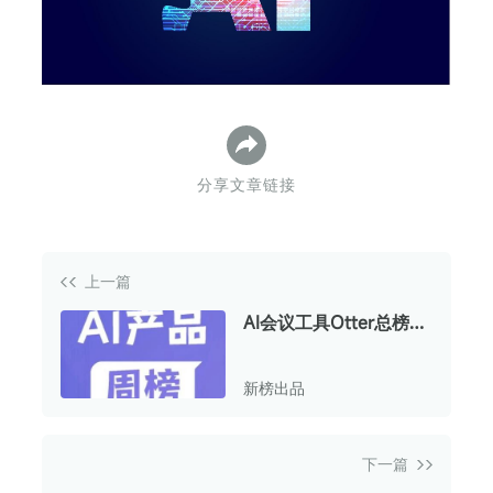
下
分享文章链接
上一篇
AI会议工具Otter总榜排
名跃升15位；Canva挺
进海外榜前三 | AI产品
新榜出品
周榜
下一篇