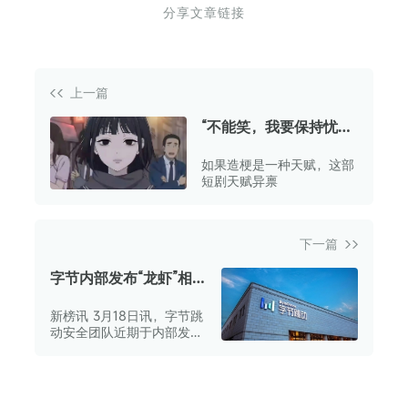
分享文章链接
上一篇
“不能笑，我要保持忧
郁”，一个抽象表情包如
如果造梗是一种天赋，这部
何带火一部AI漫剧？
短剧天赋异禀
下一篇
字节内部发布“龙虾”相
关安全规范 面向员工推
新榜讯 3月18日讯，字节跳
出ByteClaw
动安全团队近期于内部发布
《OpenClaw安全规范和使
用指引》，同时面向字节员
工推出ByteClaw服务。