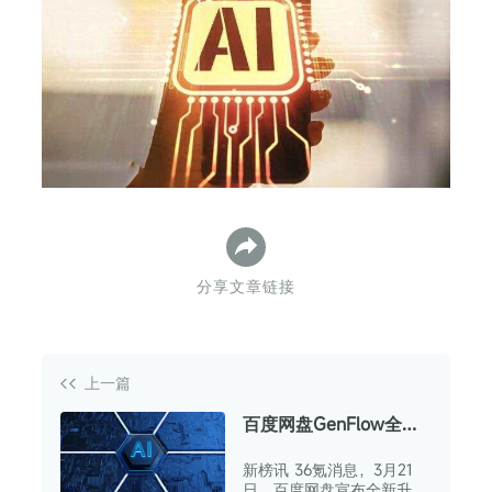
下
分享文章链接
上一篇
百度网盘GenFlow全新
升级，融合
新榜讯 36氪消息，3月21
OpenClaw，支持多人
日，百度网盘宣布全新升级