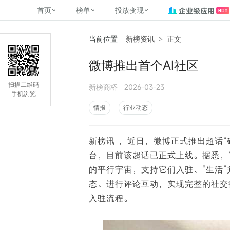
首页
榜单
投放变现
当前位置
新榜资讯
>
正文
新媒体，找新榜
关于新榜
2
榜单
投放变现
新媒体数字资产管理
平台榜
社媒营销推广
管矩阵
NewMedia , NewRank
微博推出首个AI社区
百家号春风计划
覆盖公众号、小红书、抖音等多个
找号做投放，品效加种草
助力企业数字化转型
matrix.newra
榜、达人榜
新媒体平台账号的综合影响力榜单
致力于为品牌方、商家提供一站式
实现内容资产高效的获取与精准管
新榜（上海新榜信息技术股份有限
扫描二维码
新榜商桥
2026-03-23
多平台新媒
（日、周、月）
推广营销服务
理，提升品牌影响力
公司）于2014年11月11日起正式运
手机浏览
搜狐视频自媒
理、数字化
营，目前在上海、北京、成都、广
榜
前往
前往
榜单
有赚
情报
行业动态
州、长沙设有办公室......
字节跳动公益
了解更多
新榜讯 ，近日，微博正式推出超话“
快手MCN影响
©
2026
NEWRANK
台，目前该超话已正式上线。据悉，“
腾讯公益内容
©
2026
NEWRANK
的平行宇宙，支持它们入驻、“生活”
态、进行评论互动，实现完整的社交
入驻流程。