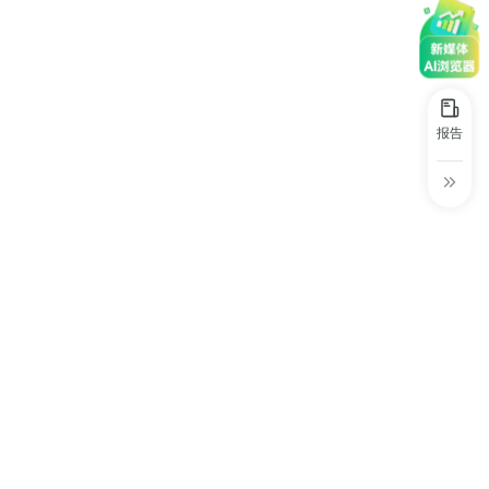
30+
1万+
近80亿
数。
中国广告新媒体贡献年度大奖
服务行业
服务客户
营业额
中国商务广告协会自媒体委员会突出贡献
奖
第六届中国国际进口博览会溢出效应论
报告
坛“展品变商品”TOP30服务平台
巨量星图最佳合作服务商
巨量引擎&巨量星图默契服务商
巨量引擎服务突破合作伙伴
巨量星图极致贡献合作伙伴
小红书蒲公英优质代理商
小红书蒲公英渠道最佳合作代理商
小红书渠道最具影响力合作伙伴
小红书年度增长力商业合作伙伴