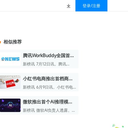
登录/注册
榜
资质&荣誉
以赚钱
放
数据
汇
GEO
数智
金珠宝品牌抖音号影
新榜有赚
.cn
geo.newrank.cn
国家级高新技术企业
相似推荐
行榜
新榜榜单
管理多平台营销投放
洞察品牌在AI回答中的提及，
上海市专精特新企业
找号做投放，品效加种草
业抖音影响力排行榜
放复盘、达人管理、
并行动
腾讯WorkBuddy全国首个
权威的新媒体影响力排行榜
OPC合作社区落地成都
上海数字广告领军企业
婴亲子微信影响力排
前往体验
新榜讯 7月12日讯，腾讯
榜单定制
WorkBuddy全国首个OPC合
上海文化企业十佳
作社区近日正式落户成都天府
小红书电商推出首档商家
育微信影响力排行榜
长岛数字文创园。
上海市第五届十佳创业新秀
对谈播客
新榜讯 6月9日讯，小红书电
校微信影响力排行榜
北京市文化创意创新创业大赛100强企业
商正式推出首档商家对谈播
客“rise100”。
微软推出首个AI推理模型
北京市最具投资价值文化创意企业50强
Mai-Thinking-1
新榜讯 微软AI负责人透露，微
中国年度创新成长企业100强
软人工智能推出的首个推理模
型Mai - Thinking - 1正式亮
全国内容科技创新创业大赛一等奖
相，此模型具备350亿活跃参