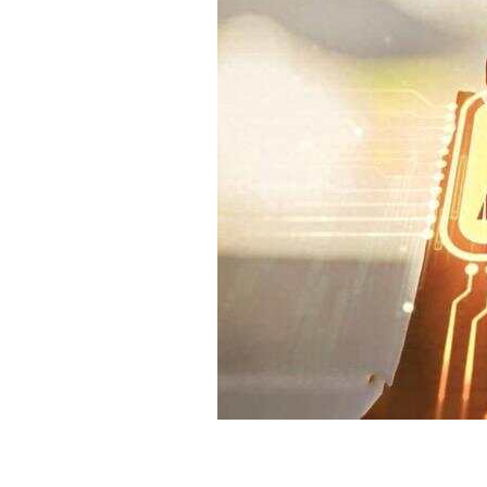
白皮书
增值服务：提供
©
2026
NEWRANK
《2024内容
新榜指数
©
2026
NEWRANK