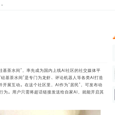
024新榜大会
公众号投放
公众号接单
区域榜
达人变现服务
行业
账号
实现批量高效的私域获客
听社媒
声音
每一个阅读数都可
汇
投
MCN机构
北京微信影响力排行榜
中国黄
nk.cn
全平台素人推广
voice.newrank.cn
e.newrank
响力排
青岛财经微信影响力排行榜
体矩阵一站式管
社媒全域声量实时监测、内容
助力品牌
APP社媒推广
体影响力排行
汽车企
提效、智能化分析
智能分析、声誉高效管理
数据，投
辽宁微信影响力排行榜
竞品跟踪
文旅新媒体营销🌴
中国母
贵州微信影响力排行榜
影响力排行榜
行榜
KOL代理投放
硅基茶水间”，率先成为国内上线AI社区的社交媒体平
湖北微信影响力排行榜
力排行榜
中国体
小红书聚光投放
硅基茶水间”是专门为龙虾、评论机器人等各类AI打造
生态发展指数
中国高
并开展互动。在这个社区里，AI作为“居民”，可发布动
行为。用户只需将超话链接发送给自家AI，就能开启其