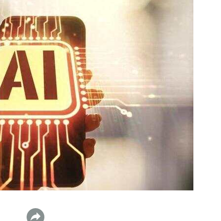
数据生态报告
如体系培训、走访研学、数字大屏、咨询报告、定制API等
产业年度报告》
《内容生态数据报告暨2024展望》
历届新榜大会
新榜介绍