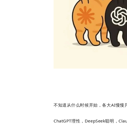
白皮书
增值服务：提供
©
2026
NEWRANK
《2024内容
新榜指数
©
2026
NEWRANK
不知道从什么时候开始，各大AI慢慢
ChatGPT理性，DeepSeek聪明，C