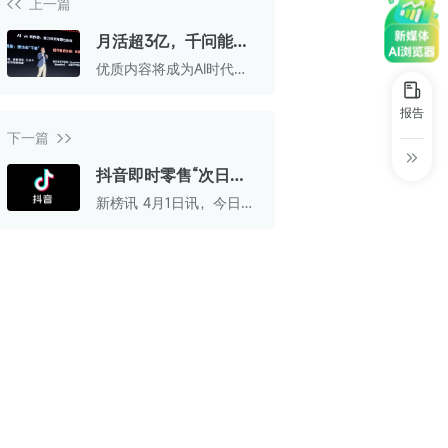
上一篇
30+
1万+
近80亿
中国广告新媒体贡献年度大奖
月活超3亿，千问能为
服务行业
服务客户
营业额
中国商务广告协会自媒体委员会突出贡献
内容创作者带来什么？
优质内容将成为AI时代核
奖
心资产
第六届中国国际进口博览会溢出效应论
报告
坛“展品变商品”TOP30服务平台
下一篇
巨量星图最佳合作服务商
抖音即时零售“次日
达”店铺停运 融入主站
新榜讯 4月1日讯，今日
巨量引擎&巨量星图默契服务商
电商体系
起，抖音即时零售“次日
达”独立店铺系统正式停止
巨量引擎服务突破合作伙伴
运营。
巨量星图极致贡献合作伙伴
小红书蒲公英优质代理商
小红书蒲公英渠道最佳合作代理商
小红书渠道最具影响力合作伙伴
小红书年度增长力商业合作伙伴