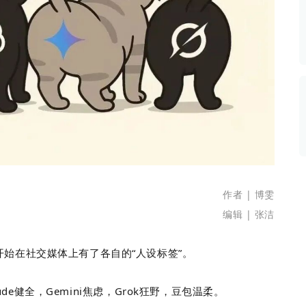
数据生态报告
如体系培训、走访研学、数字大屏、咨询报告、定制API等
产业年度报告》
《内容生态数据报告暨2024展望》
历届新榜大会
新榜介绍
作者 | 博雯
编辑 | 张洁
开始
在社交媒体上有了各自的
“
人设标签
”
。
laude健全，Gemini焦虑，Grok狂野，豆包温柔。