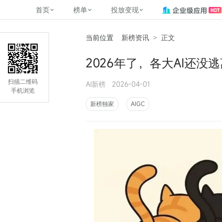
首页
榜单
投放变现
当前位置
新榜资讯
>
正文
新媒体，找新榜
关于新榜
2
榜单
投放变现
新媒体数字资产管理
平台榜
社媒营销推广
管矩阵
NewMedia , NewRank
2026年了，各大AI还
百家号春风计划
覆盖公众号、小红书、抖音等多个
找号做投放，品效加种草
助力企业数字化转型
matrix.newra
榜、达人榜
新媒体平台账号的综合影响力榜单
致力于为品牌方、商家提供一站式
实现内容资产高效的获取与精准管
新榜（上海新榜信息技术股份有限
扫描二维码
AI新榜
2026-04-01
多平台新媒
（日、周、月）
推广营销服务
理，提升品牌影响力
公司）于2014年11月11日起正式运
手机浏览
搜狐视频自媒
理、数字化
营，目前在上海、北京、成都、广
榜
前往
前往
榜单
有赚
新榜独家
AIGC
州、长沙设有办公室......
字节跳动公益
了解更多
快手MCN影响
©
2026
NEWRANK
腾讯公益内容
©
2026
NEWRANK