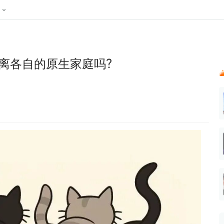
024新榜大会
公众号投放
公众号接单
区域榜
达人变现服务
行业
账号
实现批量高效的私域获客
听社媒
声音
每一个阅读数都可
汇
投
没逃离各自的原生家庭吗？
MCN机构
北京微信影响力排行榜
中国黄
nk.cn
全平台素人推广
voice.newrank.cn
e.newrank
响力排
青岛财经微信影响力排行榜
体矩阵一站式管
社媒全域声量实时监测、内容
助力品牌
APP社媒推广
体影响力排行
汽车企
提效、智能化分析
智能分析、声誉高效管理
数据，投
辽宁微信影响力排行榜
竞品跟踪
文旅新媒体营销🌴
中国母
贵州微信影响力排行榜
影响力排行榜
行榜
KOL代理投放
湖北微信影响力排行榜
力排行榜
中国体
小红书聚光投放
生态发展指数
中国高