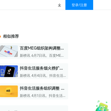
登录/注册
榜
资质&荣誉
以赚钱
放
数据
汇
GEO
数智
金珠宝品牌抖音号影
新榜有赚
.cn
geo.newrank.cn
国家级高新技术企业
相似推荐
行榜
新榜榜单
管理多平台营销投放
洞察品牌在AI回答中的提及，
上海市专精特新企业
找号做投放，品效加种草
业抖音影响力排行榜
放复盘、达人管理、
并行动
百度MEG组织架构调整：
权威的新媒体影响力排行榜
合并商业部与电商事业部
上海数字广告领军企业
婴亲子微信影响力排
前往体验
新榜讯 6月7日讯，百度MEG
榜单定制
近期开展新一轮组织架构调
上海文化企业十佳
整。
抖音生活服务烟火榜扩展
育微信影响力排行榜
上海市第五届十佳创业新秀
至15城 上榜小店增至865
新榜讯 4月4日讯，抖音生活
校微信影响力排行榜
家
北京市文化创意创新创业大赛100强企业
服务烟火榜近日完成首次大规
模扩容。
抖音生活服务组织调整 今
北京市最具投资价值文化创意企业50强
年目标超越美团
新榜讯 4月1日讯，抖音生活
中国年度创新成长企业100强
服务完成了浦燕子接任后的第
二次重大组织架构调整，接下
全国内容科技创新创业大赛一等奖
来将重点发力中小商家业务。