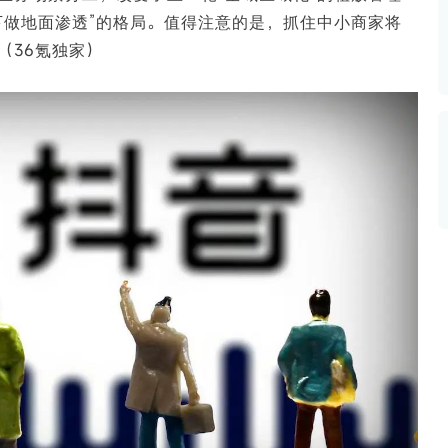
数据生态报告
下做地面渗透”的格局。值得注意的是，抓住中小商家将
如体系培训、走访研学、数字大屏、咨询报告、定制API等
产业年度报告》
《内容生态数据报告暨2024展望》
（36氪独家）
历届新榜大会
新榜介绍