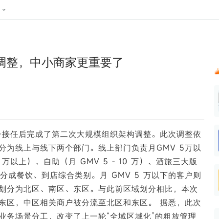
024新榜大会
公众号投放
公众号接单
区域榜
达人变现服务
行业
账号
实现批量高效的私域获客
听社媒
声音
每一个阅读数都可
汇
投
调整，中小商家更重要了
MCN机构
北京微信影响力排行榜
中国黄
nk.cn
全平台素人推广
voice.newrank.cn
e.newrank
响力排
青岛财经微信影响力排行榜
体矩阵一站式管
社媒全域声量实时监测、内容
助力品牌
APP社媒推广
体影响力排行
汽车企
提效、智能化分析
智能分析、声誉高效管理
数据，投
辽宁微信影响力排行榜
竞品跟踪
文旅新媒体营销🌴
中国母
贵州微信影响力排行榜
影响力排行榜
行榜
KOL代理投放
子接任后完成了第二次大规模组织架构调整。此次调整依
湖北微信影响力排行榜
力排行榜
中国体
小红书聚光投放
分为线上与线下两个部门。线上部门负责月GMV 5万以
生态发展指数
中国高
 万以上）、自助（月 GMV 5 - 10 万）、酒旅三大版
分成餐饮、到店综合类别。月 GMV 5 万以下的客户则
划分为北区、南区、东区。与此前区域划分相比，本次
东区，中区相关商户被分流至北区和东区。 据悉，此次
业务场景分工，改变了上一轮“全域区域化”的粗放管理