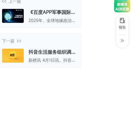
上一篇
30+
1万+
近80亿
中国广告新媒体贡献年度大奖
《百度APP军事国际垂
服务行业
服务客户
营业额
中国商务广告协会自媒体委员会突出贡献
类内容创作白皮书》重
2025年，全球地缘政治格
奖
磅发布
局进入深度震荡期。“关税
报告
战”“伊以冲突”等国际地缘
第六届中国国际进口博览会溢出效应论
事件频发，军事国际内容
坛“展品变商品”TOP30服务平台
下一篇
已超越垂直兴趣，跃升为
国民级的“认知刚需”。在
巨量星图最佳合作服务商
抖音生活服务组织调整
这一背景下，军事国际内
容不仅是个体洞见世界的
今年目标超越美团
新榜讯 4月1日讯，抖音生
巨量引擎&巨量星图默契服务商
桥梁，更成为公众构建世
活服务完成了浦燕子接任
界观的重要媒介。
后的第二次重大组织架构
巨量引擎服务突破合作伙伴
调整，接下来将重点发力
中小商家业务。
巨量星图极致贡献合作伙伴
小红书蒲公英优质代理商
小红书蒲公英渠道最佳合作代理商
小红书渠道最具影响力合作伙伴
小红书年度增长力商业合作伙伴