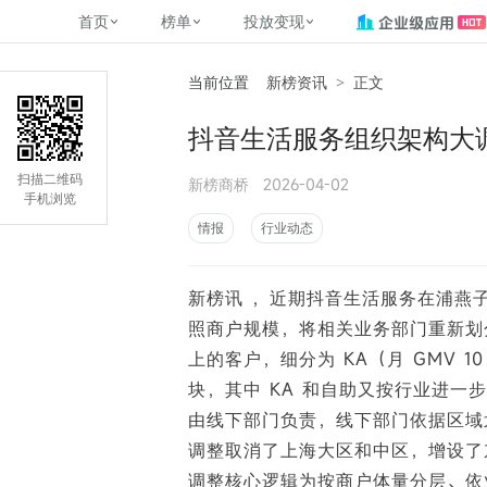
首页
榜单
投放变现
当前位置
新榜资讯
>
正文
新媒体，找新榜
关于新榜
2
榜单
投放变现
新媒体数字资产管理
平台榜
社媒营销推广
管矩阵
NewMedia , NewRank
抖音生活服务组织架构大
百家号春风计划
覆盖公众号、小红书、抖音等多个
找号做投放，品效加种草
助力企业数字化转型
matrix.newra
榜、达人榜
新媒体平台账号的综合影响力榜单
致力于为品牌方、商家提供一站式
实现内容资产高效的获取与精准管
新榜（上海新榜信息技术股份有限
扫描二维码
新榜商桥
2026-04-02
多平台新媒
（日、周、月）
推广营销服务
理，提升品牌影响力
公司）于2014年11月11日起正式运
手机浏览
搜狐视频自媒
理、数字化
营，目前在上海、北京、成都、广
榜
前往
前往
榜单
有赚
情报
行业动态
州、长沙设有办公室......
字节跳动公益
了解更多
新榜讯 ，近期抖音生活服务在浦燕
快手MCN影响
©
2026
NEWRANK
照商户规模，将相关业务部门重新划
腾讯公益内容
©
2026
NEWRANK
上的客户，细分为 KA（月 GMV 10
块，其中 KA 和自助又按行业进一步
由线下部门负责，线下部门依据区域
调整取消了上海大区和中区，增设了
调整核心逻辑为按商户体量分层、依