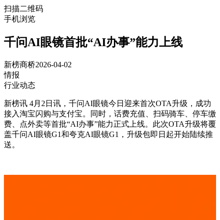
扫描二维码
手机浏览
千问AI眼镜首批“AI办事”能力上线
新榜商桥
2026-04-02
情报
行业动态
新榜讯 4月2日讯，千问AI眼镜今日迎来首次OTA升级，成功
接入淘宝闪购与支付宝。同时，话费充值、扫码骑车、停车缴
费、点外卖等首批“AI办事”能力正式上线。此次OTA升级将覆
盖千问AI眼镜G1和夸克AI眼镜G1，升级包即日起开始陆续推
送。