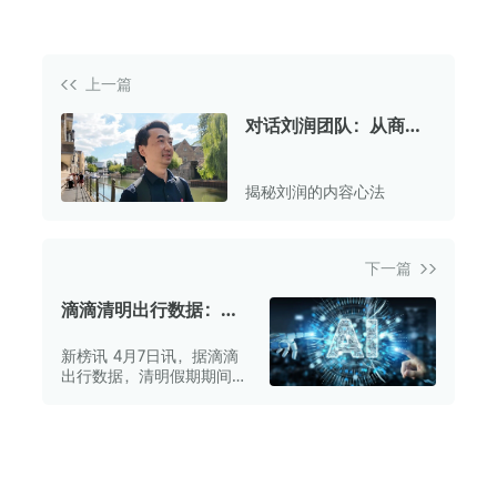
上一篇
对话刘润团队：从商业
顾问到最卷大V，真人IP
如何火过10年？
揭秘刘润的内容心法
下一篇
滴滴清明出行数据：异
地打车需求相比节前上
新榜讯 4月7日讯，据滴滴
涨41%
出行数据，清明假期期间，
出游踏青与返乡祭扫等需求
交织，全国打车需求同比涨
幅近15%。