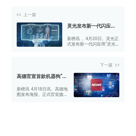
上一篇
灵光发布新一代闪应
用“灵光圈”
新榜讯 ，4月20日，灵光正
式发布新一代闪应用“灵光
圈”，其目标是打造人人皆
可使用的消费级Coding
Agent。
下一篇
高德官宣首款机器狗“途
途” 将亮相亦庄机器人
新榜讯 4月18日讯，高德地
马拉松
图发布海报，正式官宣旗下
首款具身机器人。