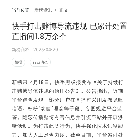
当前位置
新榜资讯
>
正文
快手打击赌博导流违规 已累计处置
相
直播间1.8万余个
新榜商桥
2026-04-20
情报
行业动态
新榜讯 4月18日，快手黑板报发布《关于持续打
击赌博导流违规的治理公告》。公告指出，近期
平台巡查发现，部分用户在直播时采用发布隐晦
暗语、标榜“劝赌”理念等手段，妄图规避平台监
管，隐蔽传播赌博有害信息并引流至站外开展涉
赌活动。为打击此类行为，快手强化技术识别能
力、加大人工巡查力度，截至目前，平台累计处