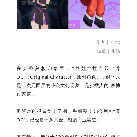
下
作者 | Kino
编辑 | 张洁
在某些刻板印象里，“养娃”“捏自设”“养
OC”（Original Character，原创角色），似乎只
是二次元圈层的小众文化现象，是少数人的“赛博
过家家”。
但资本的投票给出了另一种答案：如今用AI“养
OC”，已经是一条真金白银的商业赛道。
就在最近，专注于AI角色创作的“捏Ta”App完成了