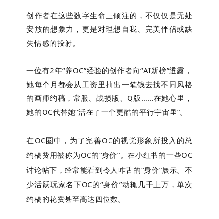
创作者在这些数字生命上倾注的，不仅仅是无处
安放的想象力，更是对理想自我、完美伴侣或缺
失情感的投射。
一位有2年“养OC”经验的创作者向“AI新榜”透露，
她每个月都会从工资里抽出一笔钱去找不同风格
的画师约稿，常服、战损版、Q版……在她心里，
她的OC代替她“活在了一个更酷的平行宇宙里”。
在OC圈中，为了完善OC的视觉形象所投入的总
约稿费用被称为OC的“身价”。在小红书的一些OC
讨论帖下，经常能看到令人咋舌的“身价”展示。不
少活跃玩家名下OC的“身价”动辄几千上万，单次
约稿的花费甚至高达四位数。