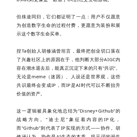
但殊途同归，它们都证明了一点：用户不仅愿意
为创造数字生命的过程付费，更愿意为装扮和展
示这个数字生命买单。
捏Ta创始人胡修涵曾坦言，最终把创业切口落在
了兴趣社区上的原因在于，他判断大部分AIGC内
容在潮水退去后，能真正沉淀下来的只有“共识”。
无论是meme（迷因）、人设还是世界观，这些
共识最终会变成IP，而IP是AI时代可以不断抬升
价值的资产。
这一逻辑被具象化地总结为“Disney+Github”的
战略方向。“迪士尼”象征着内容的IP化，
而“Github”则代表了IP实现的方式——协作。胡
修涵认为，协作是AI生态的本质，提示词的诞生