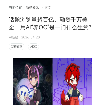
当前位置
新榜资讯
>
正文
话题浏览量超百亿，融资千万美
相
金，用AI“养OC”是一门什么生意？
AI新榜
2026-04-20
新榜独家
AIGC