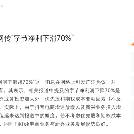
024新榜大会
公众号投放
公众号接单
区域榜
达人变现服务
行业
账号
实现批量高效的私域获客
听社媒
声音
每一个阅读数都可
汇
投
传“字节净利下滑70%”
MCN机构
北京微信影响力排行榜
中国黄
nk.cn
全平台素人推广
voice.newrank.cn
e.newrank
响力排
青岛财经微信影响力排行榜
体矩阵一站式管
社媒全域声量实时监测、内容
助力品牌
APP社媒推广
体影响力排行
汽车企
提效、智能化分析
智能分析、声誉高效管理
数据，投
辽宁微信影响力排行榜
竞品跟踪
文旅新媒体营销🌴
中国母
贵州微信影响力排行榜
影响力排行榜
行榜
KOL代理投放
净利润下滑超70%”这一消息在网络上引发广泛热议。对
湖北微信影响力排行榜
力排行榜
中国体
小红书聚光投放
应。其表示，相关报道中提及的字节净利润下降70%是
生态发展指数
中国高
兴业务投资加大外，优先股和期权成本变动因素（不反
。实际上，由于抖音电商增速放缓以及新兴业务投入增
但远未达到报道中的幅度。若不考虑优先股和期权成本
同时TikTok电商业务与新兴业务发展形势良好。