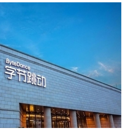
数据生态报告
如体系培训、走访研学、数字大屏、咨询报告、定制API等
产业年度报告》
《内容生态数据报告暨2024展望》
历届新榜大会
新榜介绍