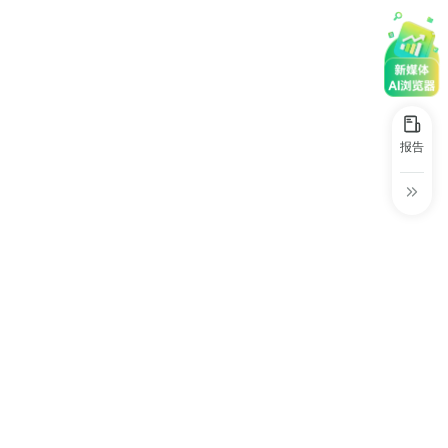
30+
1万+
近80亿
中国广告新媒体贡献年度大奖
服务行业
服务客户
营业额
中国商务广告协会自媒体委员会突出贡献
奖
第六届中国国际进口博览会溢出效应论
坛“展品变商品”TOP30服务平台
报告
巨量星图最佳合作服务商
巨量引擎&巨量星图默契服务商
巨量引擎服务突破合作伙伴
巨量星图极致贡献合作伙伴
小红书蒲公英优质代理商
小红书蒲公英渠道最佳合作代理商
小红书渠道最具影响力合作伙伴
小红书年度增长力商业合作伙伴