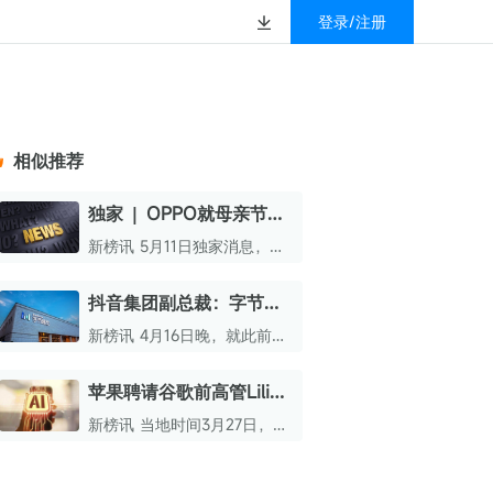
登录/注册
榜
资质&荣誉
以赚钱
放
数据
汇
GEO
数智
金珠宝品牌抖音号影
新榜有赚
.cn
geo.newrank.cn
国家级高新技术企业
相似推荐
行榜
新榜榜单
管理多平台营销投放
洞察品牌在AI回答中的提及，
上海市专精特新企业
找号做投放，品效加种草
业抖音影响力排行榜
放复盘、达人管理、
并行动
独家 | OPPO就母亲节文
权威的新媒体影响力排行榜
案事件发布问责通告，高
上海数字广告领军企业
婴亲子微信影响力排
前往体验
新榜讯 5月11日独家消息，因
榜单定制
级副总裁职级直降两级
母亲节不当文案事件，OPPO
上海文化企业十佳
今日正式在内部发布问责通
抖音集团副总裁：字节近
育微信影响力排行榜
告，对相关责任人作出定级处
上海市第五届十佳创业新秀
期没有招聘到什么近亿元
罚。
新榜讯 4月16日晚，就此前有
校微信影响力排行榜
年薪员工
北京市文化创意创新创业大赛100强企业
报道称DeepSeek 95后研究员
郭达雅以近亿元年薪入职字节
苹果聘请谷歌前高管Lilian
北京市最具投资价值文化创意企业50强
一事，抖音集团副总裁李亮在
Rincon担任AI产品营销副
社交平台发声辟谣。
新榜讯 当地时间3月27日，苹
中国年度创新成长企业100强
总裁
果公司宣布，已聘请Lilian
Rincon出任人工智能产品营销
全国内容科技创新创业大赛一等奖
副总裁一职。