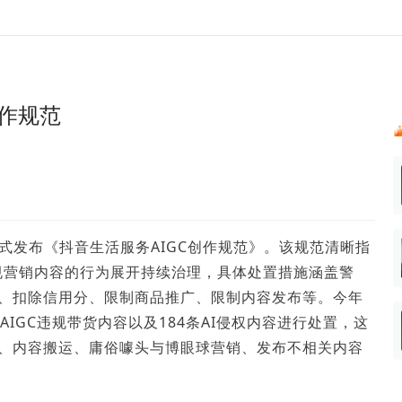
024新榜大会
公众号投放
公众号接单
区域榜
达人变现服务
行业
实现批量高效的私域获客
每一个阅读数都可
账号
听社媒
声音
汇
投
创作规范
MCN机构
北京微信影响力排行榜
中国黄
ank.cn
全平台素人推广
voice.newrank.cn
e.newrank
响力排
青岛财经微信影响力排行榜
体矩阵一站式管
社媒全域声量实时监测、内容
助力品牌
APP社媒推广
体影响力排行
汽车企
提效、智能化分析
智能分析、声誉高效管理
数据，投
辽宁微信影响力排行榜
文旅新媒体营销🌴
竞品跟踪
中国母
贵州微信影响力排行榜
影响力排行榜
行榜
KOL代理投放
正式发布《抖音生活服务AIGC创作规范》。该规范清晰指
湖北微信影响力排行榜
力排行榜
中国体
小红书聚光投放
违规营销内容的行为展开持续治理，具体处置措施涵盖警
生态发展指数
中国高
、扣除信用分、限制商品推广、限制内容发布等。今年
IGC违规带货内容以及184条AI侵权内容进行处置，这
、内容搬运、庸俗噱头与博眼球营销、发布不相关内容