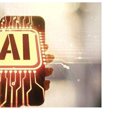
数据生态报告
如体系培训、走访研学、数字大屏、咨询报告、定制API等
产业年度报告》
《内容生态数据报告暨2024展望》
历届新榜大会
新榜介绍