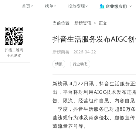
首页
榜单
投放变现
当前位置
新榜资讯
>
正文
新媒体，找新榜
关于新榜
2
榜单
投放变现
新媒体数字资产管理
平台榜
社媒营销推广
管矩阵
NewMedia , NewRank
抖音生活服务发布AIGC
百家号春风计划
覆盖公众号、小红书、抖音等多个
找号做投放，品效加种草
助力企业数字化转型
matrix.newr
榜、达人榜
新媒体平台账号的综合影响力榜单
致力于为品牌方、商家提供一站式
实现内容资产高效的获取与精准管
新榜（上海新榜信息技术股份有限
扫描二维码
新榜商桥
2026-04-22
多平台新媒
（日、周、月）
推广营销服务
理，提升品牌影响力
公司）于2014年11月11日起正式
手机浏览
搜狐视频自媒
理、数字化
运营，目前在上海、北京、成都、
榜
前往
前往
榜单
有赚
情报
行业动态
广州、长沙设有办公室......
字节跳动公益
了解更多
新榜讯 4月22日讯，抖音生活服务
快手MCN影响
©
2026
NEWRANK
出，平台将对利用AIGC技术发布
腾讯公益内容
©
2026
NEWRANK
告、限流、经营组件自见、内容自见
一季度，抖音生活服务已对超80万条A
些违规行为涉及肖像侵权、虚假宣传
薅流量养号等。