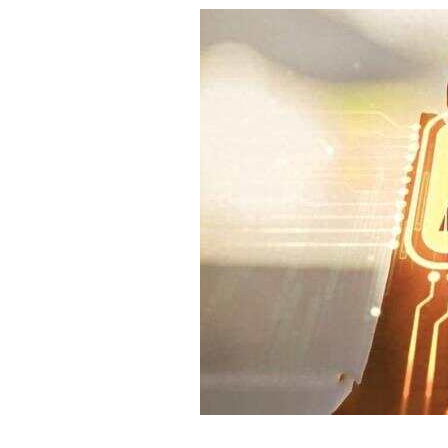
白皮书
增值服务：提供
©
2026
NEWRANK
《2024内容
新榜指数
©
2026
NEWRANK