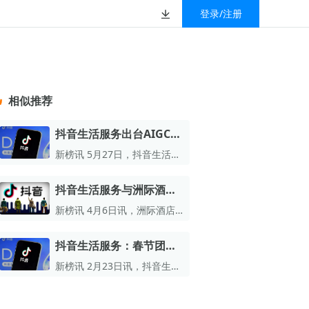
登录/注册
榜
资质&荣誉
以赚钱
放
数据
汇
GEO
数智
金珠宝品牌抖音号影
新榜有赚
.cn
geo.newrank.cn
国家级高新技术企业
相似推荐
行榜
新榜榜单
管理多平台营销投放
洞察品牌在AI回答中的提及，
上海市专精特新企业
找号做投放，品效加种草
业抖音影响力排行榜
放复盘、达人管理、
并行动
抖音生活服务出台AIGC创
权威的新媒体影响力排行榜
作管理规范，一季度处置
上海数字广告领军企业
婴亲子微信影响力排
前往体验
新榜讯 5月27日，抖音生活服
榜单定制
超80万条违规带货内容
务公布平台在消费者权益保护
上海文化企业十佳
与体验提升上的最新进展。
抖音生活服务与洲际酒店
育微信影响力排行榜
上海市第五届十佳创业新秀
集团打通会员体系
新榜讯 4月6日讯，洲际酒店
校微信影响力排行榜
北京市文化创意创新创业大赛100强企业
集团近期与抖音生活服务实现
会员体系正式打通。
抖音生活服务：春节团圆
北京市最具投资价值文化创意企业50强
饭套餐订单量增长216%
新榜讯 2月23日讯，抖音生活
中国年度创新成长企业100强
服务今日发布2026年春节消费
数据。
全国内容科技创新创业大赛一等奖